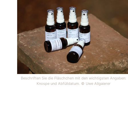
Beschriften Sie die Fläschchen mit den wichtigsten Angaben:
Knospe und Abfülldatum. © Uwe Allgaierer