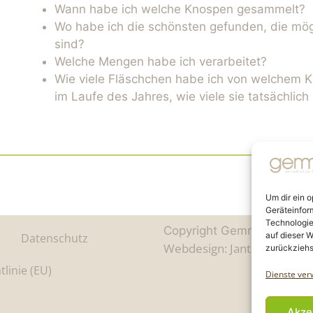
Wann habe ich welche Knospen gesammelt?
Wo habe ich die schönsten gefunden, die mö
sind?
Welche Mengen habe ich verarbeitet?
Wie viele Fläschchen habe ich von welchem K
im Laufe des Jahres, wie viele sie tatsächlic
Um dir ein 
Geräteinfor
Technologie
Copyright Gemmo Commun
auf dieser W
Datenschutz
Webdesign: Jantze Seiten
|
zurückziehs
tlinie (EU)
Dienste ver
Akze