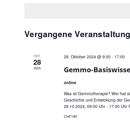
s
a
c
t
t
h
a
u
l
l
m
ü
t
Vergangene Veranstaltun
w
s
u
ä
s
n
h
e
l
g
l
OKT.
28. Oktober 2024 @ 9:00
-
17:00
28
e
w
e
Gemmo-Basiswiss
2024
n
o
n
.
r
S
online
t
u
e
Was ist Gemmotherapie? Wer hat sie 
c
i
Geschichte und Entwicklung der Ge
28.10.2024, 09:00 Uhr - 17:00 Uhr R
h
n
g
e
CHF185
e
u
b