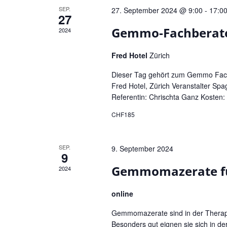
n
SEP.
e
27. September 2024 @ 9:00
-
17:0
27
d
n
Gemmo-Fachberater
2024
A
.
n
S
Fred Hotel
Zürich
u
s
c
Dieser Tag gehört zum Gemmo Fachb
i
Fred Hotel, Zürich Veranstalter Spa
h
c
Referentin: Chrischta Ganz Kosten: 
e
h
n
CHF185
t
a
e
c
SEP.
9. September 2024
h
n
9
V
,
Gemmomazerate fü
2024
e
N
r
online
a
a
v
n
Gemmomazerate sind in der Therapie
Besonders gut eignen sie sich in d
s