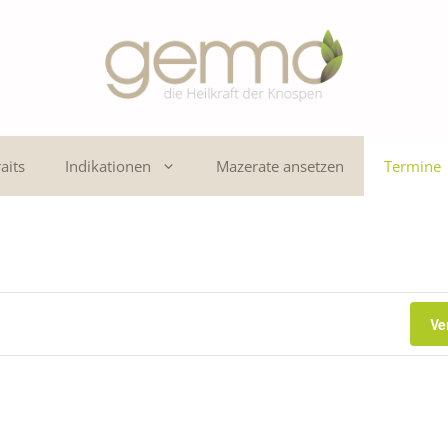
aits
Indikationen
Mazerate ansetzen
Termine
Ve