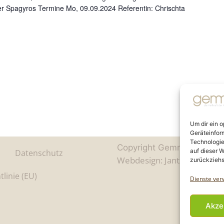
ter Spagyros Termine Mo, 09.09.2024 Referentin: Chrischta
Um dir ein 
Geräteinfor
Technologie
Copyright Gemmo Commun
auf dieser W
Datenschutz
Webdesign: Jantze Seiten
|
zurückziehs
tlinie (EU)
Dienste ver
Akze