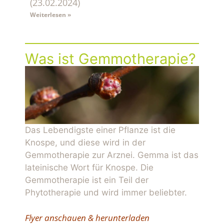
(23.02.2024)
Weiterlesen »
Was ist Gemmotherapie?
Das Lebendigste einer Pflanze ist die
Knospe, und diese wird in der
Gemmotherapie zur Arznei. Gemma ist das
lateinische Wort für Knospe. Die
Gemmotherapie ist ein Teil der
Phytotherapie und wird immer beliebter.
Flyer anschauen & herunterladen