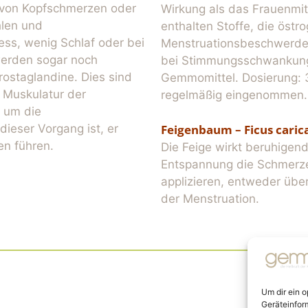
n von Kopfschmerzen oder
Wirkung als das Frauenmit
hlen und
enthalten Stoffe, die östr
ess, wenig Schlaf oder bei
Menstruationsbeschwerden
werden sogar noch
bei Stimmungsschwankung
rostaglandine. Dies sind
Gemmomittel. Dosierung: 
 Muskulatur der
regelmäßig eingenommen.
 um die
ieser Vorgang ist, er
Feigenbaum – Ficus caric
n führen.
Die Feige wirkt beruhigen
Entspannung die Schmerzen
applizieren, entweder übe
der Menstruation.
Um dir ein 
Geräteinfor