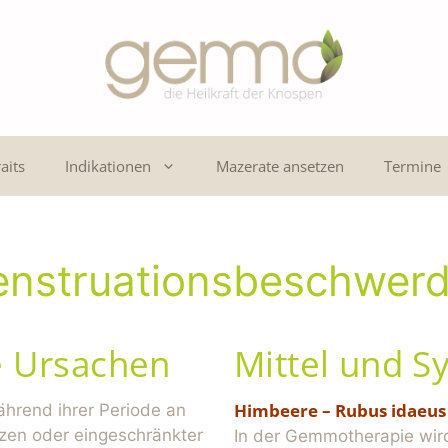
aits
Indikationen
Mazerate ansetzen
Termine
nstruationsbeschwer
e Ursachen
Mittel und 
Himbeere – Rubus idaeus
während ihrer Periode an
en oder eingeschränkter
In der Gemmotherapie wird