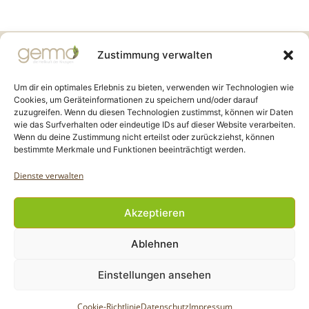
Gemmo Community
Zustimmung verwalten
Birkenstr. 7
CH-6003 Luzern
Um dir ein optimales Erlebnis zu bieten, verwenden wir Technologien wie
Cookies, um Geräteinformationen zu speichern und/oder darauf
zuzugreifen. Wenn du diesen Technologien zustimmst, können wir Daten
info@gemmo.de
wie das Surfverhalten oder eindeutige IDs auf dieser Website verarbeiten.
info@gemmo-community.at
Wenn du deine Zustimmung nicht erteilst oder zurückziehst, können
bestimmte Merkmale und Funktionen beeinträchtigt werden.
Dienste verwalten
Akzeptieren
Copyright Gemmo Community |
Ablehnen
Webdesign: Jantze Seiten
| 2024 - 2025
Einstellungen ansehen
Cookie-Richtlinie
Datenschutz
Impressum