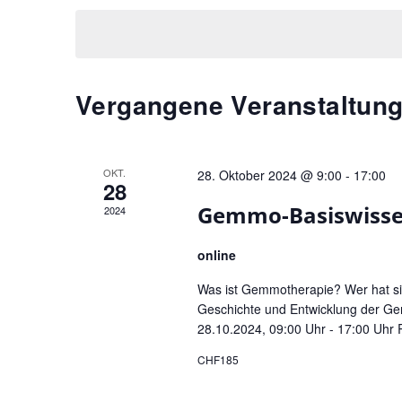
s
a
c
t
t
h
a
u
l
l
m
ü
t
Vergangene Veranstaltun
w
s
u
ä
s
n
h
e
l
g
l
OKT.
28. Oktober 2024 @ 9:00
-
17:00
28
e
w
e
Gemmo-Basiswiss
2024
n
o
n
.
r
S
online
t
u
e
Was ist Gemmotherapie? Wer hat sie 
c
i
Geschichte und Entwicklung der Ge
28.10.2024, 09:00 Uhr - 17:00 Uhr R
h
n
g
e
CHF185
e
u
b