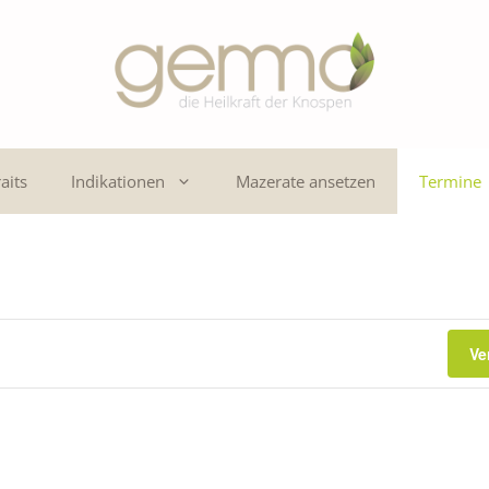
aits
Indikationen
Mazerate ansetzen
Termine
Ve