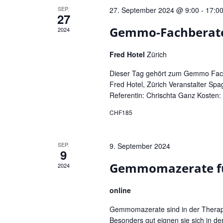
n
SEP.
e
27. September 2024 @ 9:00
-
17:0
27
d
n
Gemmo-Fachberater
2024
A
.
n
S
Fred Hotel
Zürich
u
s
c
Dieser Tag gehört zum Gemmo Fachb
i
Fred Hotel, Zürich Veranstalter Spa
h
c
Referentin: Chrischta Ganz Kosten: 
e
h
n
CHF185
t
a
e
c
SEP.
9. September 2024
h
n
9
V
,
Gemmomazerate fü
2024
e
N
r
online
a
a
v
n
Gemmomazerate sind in der Therapie
Besonders gut eignen sie sich in d
s