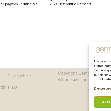
ter Spagyros Termine Mo, 09.09.2024 Referentin: Chrischta
Um dir ein 
Geräteinfor
Technologie
Copyright Gemmo Commun
auf dieser W
Datenschutz
Webdesign: Jantze Seiten
|
zurückziehs
tlinie (EU)
Dienste ver
Akze