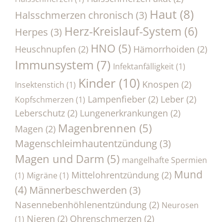
Haut
(8)
Halsschmerzen chronisch
(3)
Herz-Kreislauf-System
(6)
Herpes
(3)
HNO
(5)
Heuschnupfen
(2)
Hämorrhoiden
(2)
Immunsystem
(7)
Infektanfälligkeit
(1)
Kinder
(10)
Knospen
(2)
Insektenstich
(1)
Lampenfieber
(2)
Leber
(2)
Kopfschmerzen
(1)
Leberschutz
(2)
Lungenerkrankungen
(2)
Magenbrennen
(5)
Magen
(2)
Magenschleimhautentzündung
(3)
Magen und Darm
(5)
mangelhafte Spermien
Mund
Mittelohrentzündung
(2)
(1)
Migräne
(1)
(4)
Männerbeschwerden
(3)
Nasennebenhöhlenentzündung
(2)
Neurosen
Nieren
(2)
Ohrenschmerzen
(2)
(1)