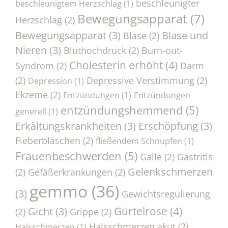
beschleunigter
beschleunigtem Herzschlag
(1)
Bewegungsapparat
(7)
Herzschlag
(2)
Bewegungsapparat
(3)
Blase und
Blase
(2)
Nieren
(3)
Bluthochdruck
(2)
Burn-out-
Cholesterin erhöht
(4)
Syndrom
(2)
Darm
(2)
Depressive Verstimmung
(2)
Depression
(1)
Ekzeme
(2)
Entzündungen
(1)
Entzündungen
entzündungshemmend
(5)
generell
(1)
Erkältungskrankheiten
(3)
Erschöpfung
(3)
Fieberbläschen
(2)
fließendem Schnupfen
(1)
Frauenbeschwerden
(5)
Galle
(2)
Gastritis
Gelenkschmerzen
(2)
Gefäßerkrankungen
(2)
gemmo
(36)
(3)
Gewichtsregulierung
Gürtelrose
(4)
Gicht
(3)
(2)
Grippe
(2)
Halsschmerzen akut
(2)
Halsschmerzen
(1)