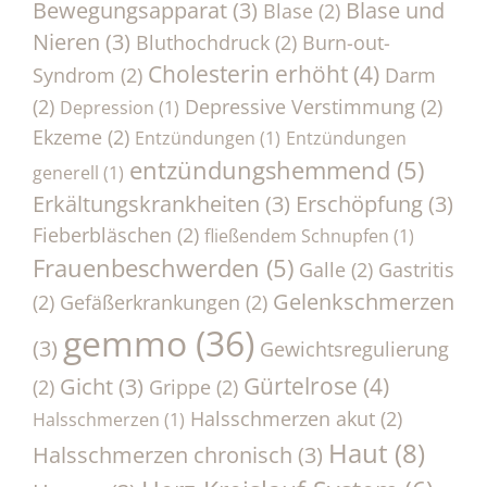
Bewegungsapparat
(3)
Blase und
Blase
(2)
Nieren
(3)
Bluthochdruck
(2)
Burn-out-
Cholesterin erhöht
(4)
Syndrom
(2)
Darm
(2)
Depressive Verstimmung
(2)
Depression
(1)
Ekzeme
(2)
Entzündungen
(1)
Entzündungen
entzündungshemmend
(5)
generell
(1)
Erkältungskrankheiten
(3)
Erschöpfung
(3)
Fieberbläschen
(2)
fließendem Schnupfen
(1)
Frauenbeschwerden
(5)
Galle
(2)
Gastritis
Gelenkschmerzen
(2)
Gefäßerkrankungen
(2)
gemmo
(36)
(3)
Gewichtsregulierung
Gürtelrose
(4)
Gicht
(3)
(2)
Grippe
(2)
Halsschmerzen akut
(2)
Halsschmerzen
(1)
Haut
(8)
Halsschmerzen chronisch
(3)