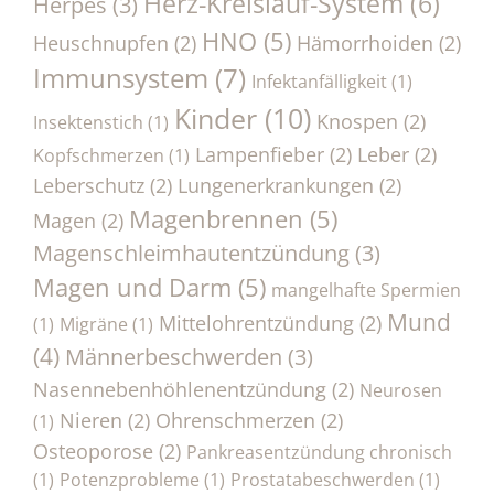
Herz-Kreislauf-System
(6)
Herpes
(3)
HNO
(5)
Heuschnupfen
(2)
Hämorrhoiden
(2)
Immunsystem
(7)
Infektanfälligkeit
(1)
Kinder
(10)
Knospen
(2)
Insektenstich
(1)
Lampenfieber
(2)
Leber
(2)
Kopfschmerzen
(1)
Leberschutz
(2)
Lungenerkrankungen
(2)
Magenbrennen
(5)
Magen
(2)
Magenschleimhautentzündung
(3)
Magen und Darm
(5)
mangelhafte Spermien
Mund
Mittelohrentzündung
(2)
(1)
Migräne
(1)
(4)
Männerbeschwerden
(3)
Nasennebenhöhlenentzündung
(2)
Neurosen
Nieren
(2)
Ohrenschmerzen
(2)
(1)
Osteoporose
(2)
Pankreasentzündung chronisch
(1)
Potenzprobleme
(1)
Prostatabeschwerden
(1)