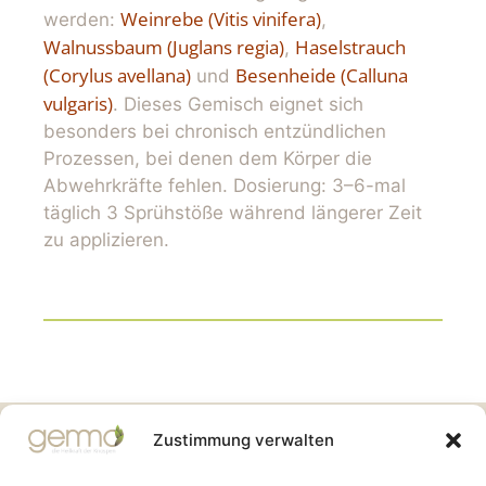
Weinrebe (Vitis vinifera)
werden:
,
Walnussbaum (Juglans regia)
Haselstrauch
,
(Corylus avellana)
Besenheide (Calluna
und
vulgaris)
. Dieses Gemisch eignet sich
besonders bei chronisch entzündlichen
Prozessen, bei denen dem Körper die
Abwehrkräfte fehlen. Dosierung: 3–6-mal
täglich 3 Sprühstöße während längerer Zeit
zu applizieren.
Gemmo Community
Zustimmung verwalten
Birkenstr. 7
CH-6003 Luzern