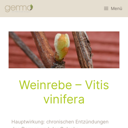
Menü
Weinrebe – Vitis
vinifera
Hauptwirkung: chronischen Entzündungen