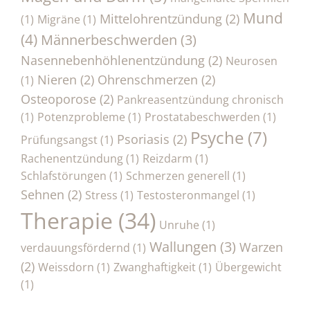
Mund
Mittelohrentzündung
(2)
(1)
Migräne
(1)
(4)
Männerbeschwerden
(3)
Nasennebenhöhlenentzündung
(2)
Neurosen
Nieren
(2)
Ohrenschmerzen
(2)
(1)
Osteoporose
(2)
Pankreasentzündung chronisch
(1)
Potenzprobleme
(1)
Prostatabeschwerden
(1)
Psyche
(7)
Psoriasis
(2)
Prüfungsangst
(1)
Rachenentzündung
(1)
Reizdarm
(1)
Schlafstörungen
(1)
Schmerzen generell
(1)
Sehnen
(2)
Stress
(1)
Testosteronmangel
(1)
Therapie
(34)
Unruhe
(1)
Wallungen
(3)
Warzen
verdauungsfördernd
(1)
(2)
Weissdorn
(1)
Zwanghaftigkeit
(1)
Übergewicht
(1)