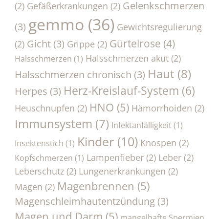
Gelenkschmerzen
(2)
Gefäßerkrankungen
(2)
gemmo
(36)
(3)
Gewichtsregulierung
Gürtelrose
(4)
Gicht
(3)
(2)
Grippe
(2)
Halsschmerzen akut
(2)
Halsschmerzen
(1)
Haut
(8)
Halsschmerzen chronisch
(3)
Herz-Kreislauf-System
(6)
Herpes
(3)
HNO
(5)
Heuschnupfen
(2)
Hämorrhoiden
(2)
Immunsystem
(7)
Infektanfälligkeit
(1)
Kinder
(10)
Knospen
(2)
Insektenstich
(1)
Lampenfieber
(2)
Leber
(2)
Kopfschmerzen
(1)
Leberschutz
(2)
Lungenerkrankungen
(2)
Magenbrennen
(5)
Magen
(2)
Magenschleimhautentzündung
(3)
Magen und Darm
(5)
mangelhafte Spermien