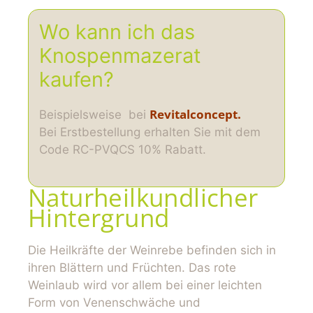
Wo kann ich das
Knospenmazerat
kaufen?
Revitalconcept.
Beispielsweise bei
Bei Erstbestellung erhalten Sie mit dem
Code RC-PVQCS 10% Rabatt.
Naturheilkundlicher
Hintergrund
Die Heilkräfte der Weinrebe befinden sich in
ihren Blättern und Früchten. Das rote
Weinlaub wird vor allem bei einer leichten
Form von Venenschwäche und