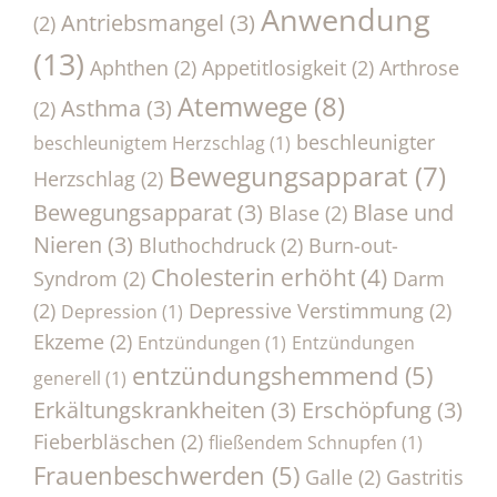
Anwendung
Antriebsmangel
(3)
(2)
(13)
Aphthen
(2)
Appetitlosigkeit
(2)
Arthrose
Atemwege
(8)
Asthma
(3)
(2)
beschleunigter
beschleunigtem Herzschlag
(1)
Bewegungsapparat
(7)
Herzschlag
(2)
Bewegungsapparat
(3)
Blase und
Blase
(2)
Nieren
(3)
Bluthochdruck
(2)
Burn-out-
Cholesterin erhöht
(4)
Syndrom
(2)
Darm
(2)
Depressive Verstimmung
(2)
Depression
(1)
Ekzeme
(2)
Entzündungen
(1)
Entzündungen
entzündungshemmend
(5)
generell
(1)
Erkältungskrankheiten
(3)
Erschöpfung
(3)
Fieberbläschen
(2)
fließendem Schnupfen
(1)
Frauenbeschwerden
(5)
Galle
(2)
Gastritis