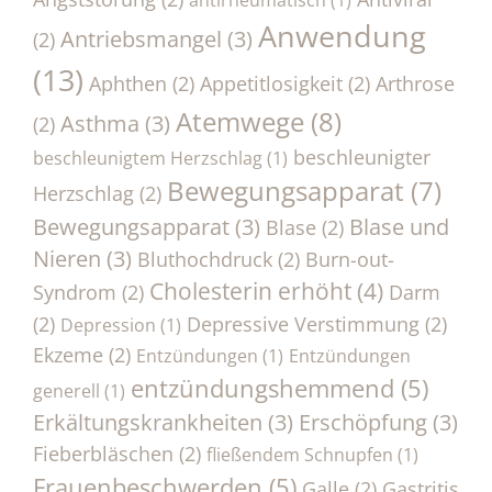
antirheumatisch
(1)
Anwendung
Antriebsmangel
(3)
(2)
(13)
Aphthen
(2)
Appetitlosigkeit
(2)
Arthrose
Atemwege
(8)
Asthma
(3)
(2)
beschleunigter
beschleunigtem Herzschlag
(1)
Bewegungsapparat
(7)
Herzschlag
(2)
Bewegungsapparat
(3)
Blase und
Blase
(2)
Nieren
(3)
Bluthochdruck
(2)
Burn-out-
Cholesterin erhöht
(4)
Syndrom
(2)
Darm
(2)
Depressive Verstimmung
(2)
Depression
(1)
Ekzeme
(2)
Entzündungen
(1)
Entzündungen
entzündungshemmend
(5)
generell
(1)
Erkältungskrankheiten
(3)
Erschöpfung
(3)
Fieberbläschen
(2)
fließendem Schnupfen
(1)
Frauenbeschwerden
(5)
Galle
(2)
Gastritis