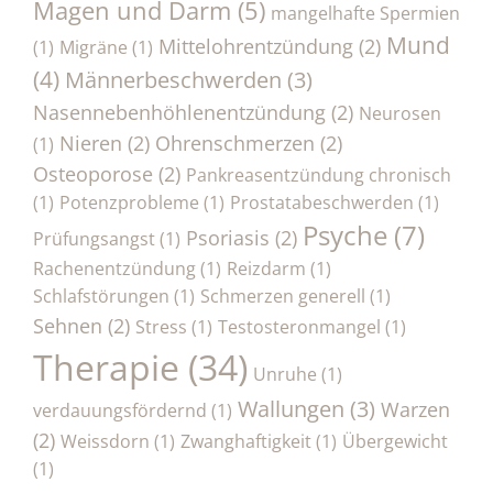
Magen und Darm
(5)
mangelhafte Spermien
Mund
Mittelohrentzündung
(2)
(1)
Migräne
(1)
(4)
Männerbeschwerden
(3)
Nasennebenhöhlenentzündung
(2)
Neurosen
Nieren
(2)
Ohrenschmerzen
(2)
(1)
Osteoporose
(2)
Pankreasentzündung chronisch
(1)
Potenzprobleme
(1)
Prostatabeschwerden
(1)
Psyche
(7)
Psoriasis
(2)
Prüfungsangst
(1)
Rachenentzündung
(1)
Reizdarm
(1)
Schlafstörungen
(1)
Schmerzen generell
(1)
Sehnen
(2)
Stress
(1)
Testosteronmangel
(1)
Therapie
(34)
Unruhe
(1)
Wallungen
(3)
Warzen
verdauungsfördernd
(1)
(2)
Weissdorn
(1)
Zwanghaftigkeit
(1)
Übergewicht
(1)