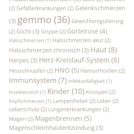
Gelenkschmerzen
(2)
Gefäßerkrankungen
(2)
gemmo
(36)
(3)
Gewichtsregulierung
Gürtelrose
(4)
Gicht
(3)
(2)
Grippe
(2)
Halsschmerzen akut
(2)
Halsschmerzen
(1)
Haut
(8)
Halsschmerzen chronisch
(3)
Herz-Kreislauf-System
(6)
Herpes
(3)
HNO
(5)
Heuschnupfen
(2)
Hämorrhoiden
(2)
Immunsystem
(7)
Infektanfälligkeit
(1)
Kinder
(10)
Knospen
(2)
Insektenstich
(1)
Lampenfieber
(2)
Leber
(2)
Kopfschmerzen
(1)
Leberschutz
(2)
Lungenerkrankungen
(2)
Magenbrennen
(5)
Magen
(2)
Magenschleimhautentzündung
(3)