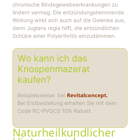
chronische Bindegewebeerkrankungen zu
lindern vermag. Die entzündungshemmende
Wirkung wirkt sich auch auf die Gelenke aus,
denn Juglans regia hilft, die entzündlichen
Schübe einer Polyarthritis einzudämmen.
Wo kann ich das
Knospenmazerat
kaufen?
Revitalconcept.
Beispielsweise bei
Bei Erstbestellung erhalten Sie mit dem
Code RC-PVQCS 10% Rabatt.
Naturheilkundlicher