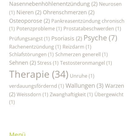
Nasennebenhöhlenentzündung
(2)
Neurosen
Nieren
(2)
Ohrenschmerzen
(2)
(1)
Osteoporose
(2)
Pankreasentzündung chronisch
(1)
Potenzprobleme
(1)
Prostatabeschwerden
(1)
Psyche
(7)
Psoriasis
(2)
Prüfungsangst
(1)
Rachenentzündung
(1)
Reizdarm
(1)
Schlafstörungen
(1)
Schmerzen generell
(1)
Sehnen
(2)
Stress
(1)
Testosteronmangel
(1)
Therapie
(34)
Unruhe
(1)
Wallungen
(3)
Warzen
verdauungsfördernd
(1)
(2)
Weissdorn
(1)
Zwanghaftigkeit
(1)
Übergewicht
(1)
Menü