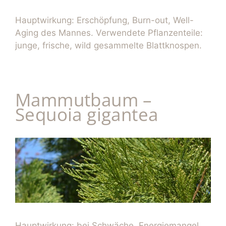
Hauptwirkung: Erschöpfung, Burn-out, Well-
Aging des Mannes. Verwendete Pflanzenteile:
junge, frische, wild gesammelte Blattknospen.
Mammutbaum –
Sequoia gigantea
Hauptwirkung: bei Schwäche, Energiemangel