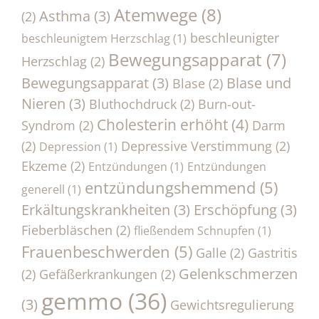
Atemwege
(8)
Asthma
(3)
(2)
beschleunigter
beschleunigtem Herzschlag
(1)
Bewegungsapparat
(7)
Herzschlag
(2)
Bewegungsapparat
(3)
Blase und
Blase
(2)
Nieren
(3)
Bluthochdruck
(2)
Burn-out-
Cholesterin erhöht
(4)
Syndrom
(2)
Darm
(2)
Depressive Verstimmung
(2)
Depression
(1)
Ekzeme
(2)
Entzündungen
(1)
Entzündungen
entzündungshemmend
(5)
generell
(1)
Erkältungskrankheiten
(3)
Erschöpfung
(3)
Fieberbläschen
(2)
fließendem Schnupfen
(1)
Frauenbeschwerden
(5)
Galle
(2)
Gastritis
Gelenkschmerzen
(2)
Gefäßerkrankungen
(2)
gemmo
(36)
(3)
Gewichtsregulierung