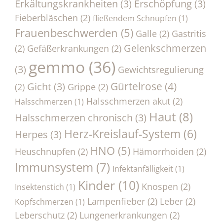
Erkältungskrankheiten
(3)
Erschöpfung
(3)
Fieberbläschen
(2)
fließendem Schnupfen
(1)
Frauenbeschwerden
(5)
Galle
(2)
Gastritis
Gelenkschmerzen
(2)
Gefäßerkrankungen
(2)
gemmo
(36)
(3)
Gewichtsregulierung
Gürtelrose
(4)
Gicht
(3)
(2)
Grippe
(2)
Halsschmerzen akut
(2)
Halsschmerzen
(1)
Haut
(8)
Halsschmerzen chronisch
(3)
Herz-Kreislauf-System
(6)
Herpes
(3)
HNO
(5)
Heuschnupfen
(2)
Hämorrhoiden
(2)
Immunsystem
(7)
Infektanfälligkeit
(1)
Kinder
(10)
Knospen
(2)
Insektenstich
(1)
Lampenfieber
(2)
Leber
(2)
Kopfschmerzen
(1)
Leberschutz
(2)
Lungenerkrankungen
(2)