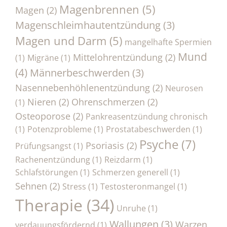
Magenbrennen
(5)
Magen
(2)
Magenschleimhautentzündung
(3)
Magen und Darm
(5)
mangelhafte Spermien
Mund
Mittelohrentzündung
(2)
(1)
Migräne
(1)
(4)
Männerbeschwerden
(3)
Nasennebenhöhlenentzündung
(2)
Neurosen
Nieren
(2)
Ohrenschmerzen
(2)
(1)
Osteoporose
(2)
Pankreasentzündung chronisch
(1)
Potenzprobleme
(1)
Prostatabeschwerden
(1)
Psyche
(7)
Psoriasis
(2)
Prüfungsangst
(1)
Rachenentzündung
(1)
Reizdarm
(1)
Schlafstörungen
(1)
Schmerzen generell
(1)
Sehnen
(2)
Stress
(1)
Testosteronmangel
(1)
Therapie
(34)
Unruhe
(1)
Wallungen
(3)
Warzen
verdauungsfördernd
(1)