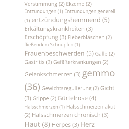
Verstimmung
(2)
Ekzeme
(2)
Entzündungen
(1)
Entzündungen generell
entzündungshemmend
(5)
(1)
Erkältungskrankheiten
(3)
Erschöpfung
(3)
Fieberbläschen
(2)
fließendem Schnupfen
(1)
Frauenbeschwerden
(5)
Galle
(2)
Gastritis
(2)
Gefäßerkrankungen
(2)
gemmo
Gelenkschmerzen
(3)
(36)
Gicht
Gewichtsregulierung
(2)
Gürtelrose
(4)
(3)
Grippe
(2)
Halsschmerzen akut
Halsschmerzen
(1)
Halsschmerzen chronisch
(3)
(2)
Haut
(8)
Herz-
Herpes
(3)