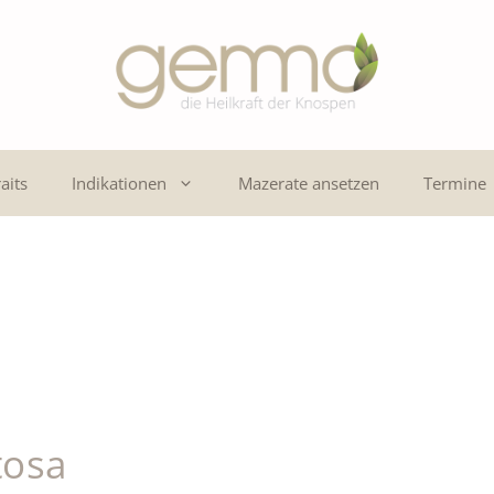
aits
Indikationen
Mazerate ansetzen
Termine
tosa