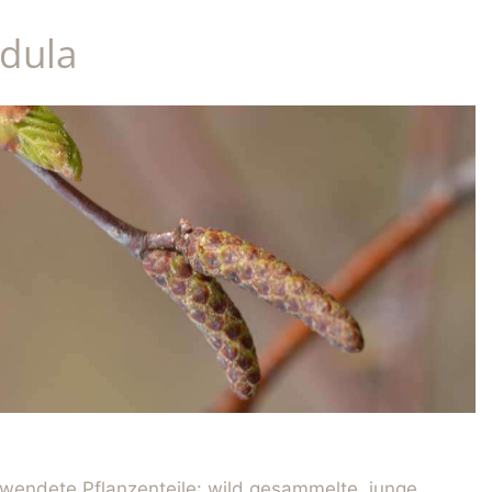
dula
wendete Pflanzenteile: wild gesammelte, junge,