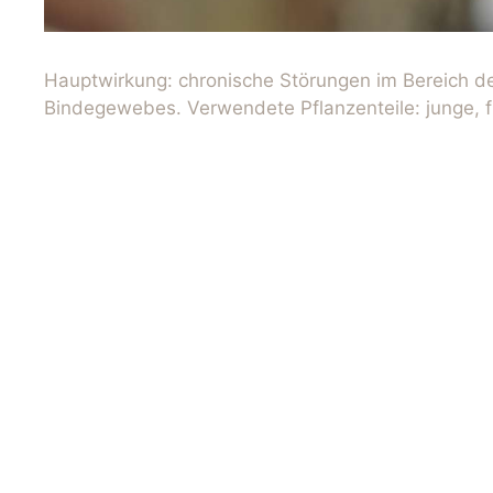
Hauptwirkung: chronische Störungen im Bereich 
Bindegewebes. Verwendete Pflanzenteile: junge, f