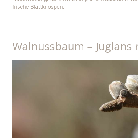
frische Blattknospen.
Walnussbaum – Juglans 