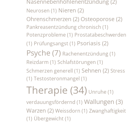
Nasennebenhöhlenentzündung
(2)
Nieren
(2)
Neurosen
(1)
Ohrenschmerzen
(2)
Osteoporose
(2)
Pankreasentzündung chronisch
(1)
Potenzprobleme
(1)
Prostatabeschwerden
Psoriasis
(2)
(1)
Prüfungsangst
(1)
Psyche
(7)
Rachenentzündung
(1)
Reizdarm
(1)
Schlafstörungen
(1)
Sehnen
(2)
Schmerzen generell
(1)
Stress
(1)
Testosteronmangel
(1)
Therapie
(34)
Unruhe
(1)
Wallungen
(3)
verdauungsfördernd
(1)
Warzen
(2)
Weissdorn
(1)
Zwanghaftigkeit
(1)
Übergewicht
(1)