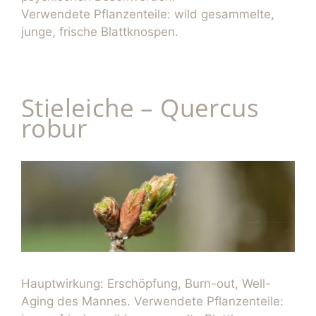
Verwendete Pflanzenteile: wild gesammelte,
junge, frische Blattknospen.
Stieleiche – Quercus
robur
Hauptwirkung: Erschöpfung, Burn-out, Well-
Aging des Mannes. Verwendete Pflanzenteile: