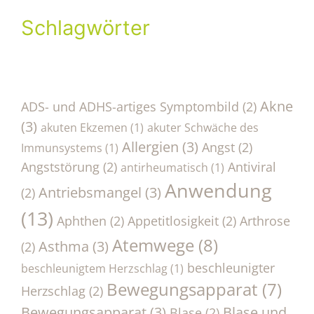
Schlagwörter
Akne
ADS- und ADHS-artiges Symptombild
(2)
(3)
akuten Ekzemen
(1)
akuter Schwäche des
Allergien
(3)
Angst
(2)
Immunsystems
(1)
Angststörung
(2)
Antiviral
antirheumatisch
(1)
Anwendung
Antriebsmangel
(3)
(2)
(13)
Aphthen
(2)
Appetitlosigkeit
(2)
Arthrose
Atemwege
(8)
Asthma
(3)
(2)
beschleunigter
beschleunigtem Herzschlag
(1)
Bewegungsapparat
(7)
Herzschlag
(2)
Bewegungsapparat
(3)
Blase und
Blase
(2)