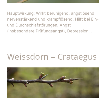
Hauptwirkung: Wirkt beruhigend, angstlösend,
nervenstärkend und krampflösend. Hilft bei Ein-
und Durchschlafstörungen, Angst
(insbesondere Prüfungsangst), Depression…
Weissdorn – Crataegus