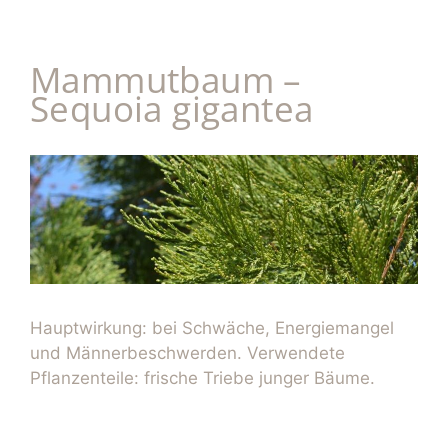
Mammutbaum –
Sequoia gigantea
Hauptwirkung: bei Schwäche, Energiemangel
und Männerbeschwerden. Verwendete
Pflanzenteile: frische Triebe junger Bäume.