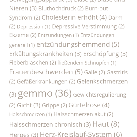
Nieren
(3)
Bluthochdruck
(2)
Burn-out-
Cholesterin erhöht
(4)
Syndrom
(2)
Darm
(2)
Depressive Verstimmung
(2)
Depression
(1)
Ekzeme
(2)
Entzündungen
(1)
Entzündungen
entzündungshemmend
(5)
generell
(1)
Erkältungskrankheiten
(3)
Erschöpfung
(3)
Fieberbläschen
(2)
fließendem Schnupfen
(1)
Frauenbeschwerden
(5)
Galle
(2)
Gastritis
Gelenkschmerzen
(2)
Gefäßerkrankungen
(2)
gemmo
(36)
(3)
Gewichtsregulierung
Gürtelrose
(4)
Gicht
(3)
(2)
Grippe
(2)
Halsschmerzen akut
(2)
Halsschmerzen
(1)
Haut
(8)
Halsschmerzen chronisch
(3)
Herz-Kreislauf-System
(6)
Herpes
(3)