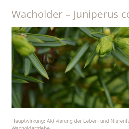
Wacholder – Juniperus 
Hauptwirkung: Aktivierung der Leber- und Nierenfu
Wacholdertriebe.