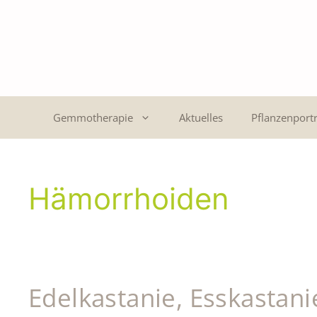
Gemmotherapie
Aktuelles
Pflanzenportr
Hämorrhoiden
Edelkastanie, Esskastani