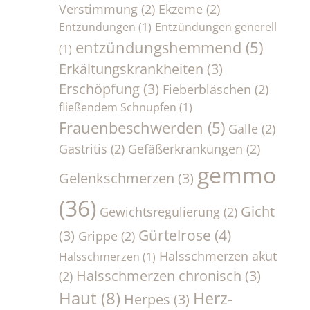
Verstimmung
(2)
Ekzeme
(2)
Entzündungen
(1)
Entzündungen generell
entzündungshemmend
(5)
(1)
Erkältungskrankheiten
(3)
Erschöpfung
(3)
Fieberbläschen
(2)
fließendem Schnupfen
(1)
Frauenbeschwerden
(5)
Galle
(2)
Gastritis
(2)
Gefäßerkrankungen
(2)
gemmo
Gelenkschmerzen
(3)
(36)
Gicht
Gewichtsregulierung
(2)
Gürtelrose
(4)
(3)
Grippe
(2)
Halsschmerzen akut
Halsschmerzen
(1)
Halsschmerzen chronisch
(3)
(2)
Haut
(8)
Herz-
Herpes
(3)