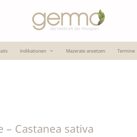
aits
Indikationen
Mazerate ansetzen
Termine
e – Castanea sativa