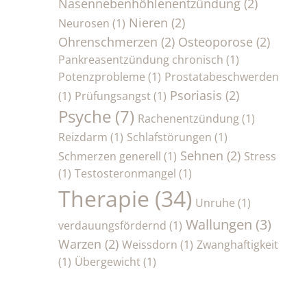
Nasennebenhöhlenentzündung
(2)
Nieren
(2)
Neurosen
(1)
Ohrenschmerzen
(2)
Osteoporose
(2)
Pankreasentzündung chronisch
(1)
Potenzprobleme
(1)
Prostatabeschwerden
Psoriasis
(2)
(1)
Prüfungsangst
(1)
Psyche
(7)
Rachenentzündung
(1)
Reizdarm
(1)
Schlafstörungen
(1)
Sehnen
(2)
Schmerzen generell
(1)
Stress
(1)
Testosteronmangel
(1)
Therapie
(34)
Unruhe
(1)
Wallungen
(3)
verdauungsfördernd
(1)
Warzen
(2)
Weissdorn
(1)
Zwanghaftigkeit
(1)
Übergewicht
(1)