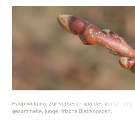
Hauptwirkung: Zur Verbesserung des Venen- und L
gesammelte, junge, frische Blattknospen.