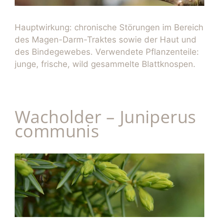
Hauptwirkung: chronische Störungen im Bereich
des Magen-Darm-Traktes sowie der Haut und
des Bindegewebes. Verwendete Pflanzenteile:
junge, frische, wild gesammelte Blattknospen.
Wacholder – Juniperus
communis