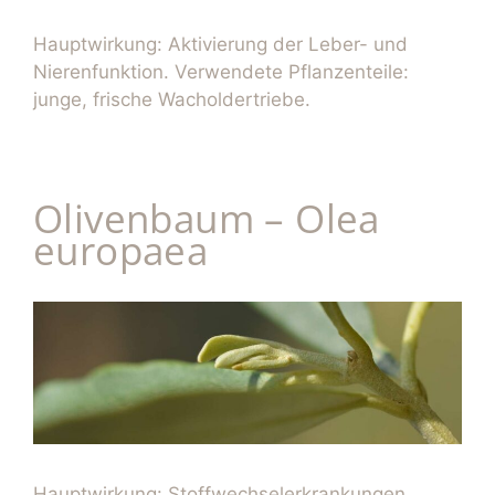
Hauptwirkung: Aktivierung der Leber- und
Nierenfunktion. Verwendete Pflanzenteile:
junge, frische Wacholdertriebe.
Olivenbaum – Olea
europaea
Hauptwirkung: Stoffwechselerkrankungen,