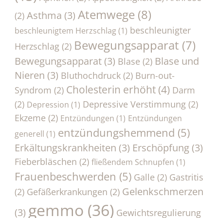
Atemwege
(8)
Asthma
(3)
(2)
beschleunigter
beschleunigtem Herzschlag
(1)
Bewegungsapparat
(7)
Herzschlag
(2)
Bewegungsapparat
(3)
Blase und
Blase
(2)
Nieren
(3)
Bluthochdruck
(2)
Burn-out-
Cholesterin erhöht
(4)
Syndrom
(2)
Darm
(2)
Depressive Verstimmung
(2)
Depression
(1)
Ekzeme
(2)
Entzündungen
(1)
Entzündungen
entzündungshemmend
(5)
generell
(1)
Erkältungskrankheiten
(3)
Erschöpfung
(3)
Fieberbläschen
(2)
fließendem Schnupfen
(1)
Frauenbeschwerden
(5)
Galle
(2)
Gastritis
Gelenkschmerzen
(2)
Gefäßerkrankungen
(2)
gemmo
(36)
(3)
Gewichtsregulierung