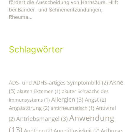
fördert die Ausscheidung von Harnsäure. Hilft
bei Bänder- und Sehnenentzündungen,
Rheuma…
Schlagwörter
Akne
ADS- und ADHS-artiges Symptombild
(2)
(3)
akuten Ekzemen
(1)
akuter Schwäche des
Allergien
(3)
Angst
(2)
Immunsystems
(1)
Angststörung
(2)
Antiviral
antirheumatisch
(1)
Anwendung
Antriebsmangel
(3)
(2)
(13)
Aphthen
(2)
Appetitlosigkeit
(2)
Arthrose