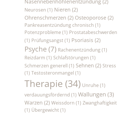
Nasennebenhöhlenentzündung
(2)
Nieren
(2)
Neurosen
(1)
Ohrenschmerzen
(2)
Osteoporose
(2)
Pankreasentzündung chronisch
(1)
Potenzprobleme
(1)
Prostatabeschwerden
Psoriasis
(2)
(1)
Prüfungsangst
(1)
Psyche
(7)
Rachenentzündung
(1)
Reizdarm
(1)
Schlafstörungen
(1)
Sehnen
(2)
Schmerzen generell
(1)
Stress
(1)
Testosteronmangel
(1)
Therapie
(34)
Unruhe
(1)
Wallungen
(3)
verdauungsfördernd
(1)
Warzen
(2)
Weissdorn
(1)
Zwanghaftigkeit
(1)
Übergewicht
(1)