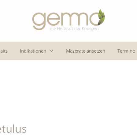
aits
Indikationen
Mazerate ansetzen
Termine
tulus