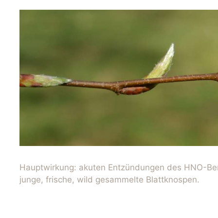
Hauptwirkung: akuten Entzündungen des HNO-Ber
junge, frische, wild gesammelte Blattknospen.