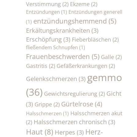
Verstimmung
(2)
Ekzeme
(2)
Entzündungen
(1)
Entzündungen generell
entzündungshemmend
(5)
(1)
Erkältungskrankheiten
(3)
Erschöpfung
(3)
Fieberbläschen
(2)
fließendem Schnupfen
(1)
Frauenbeschwerden
(5)
Galle
(2)
Gastritis
(2)
Gefäßerkrankungen
(2)
gemmo
Gelenkschmerzen
(3)
(36)
Gicht
Gewichtsregulierung
(2)
Gürtelrose
(4)
(3)
Grippe
(2)
Halsschmerzen akut
Halsschmerzen
(1)
Halsschmerzen chronisch
(3)
(2)
Haut
(8)
Herz-
Herpes
(3)