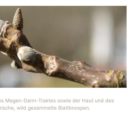
des Magen-Darm-Traktes sowie der Haut und des
rische, wild gesammelte Blattknospen.