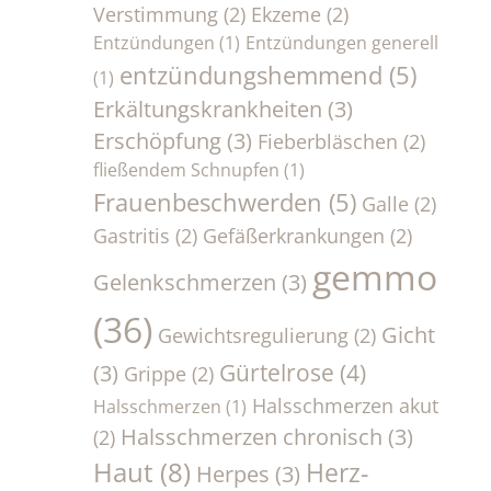
Verstimmung
(2)
Ekzeme
(2)
Entzündungen
(1)
Entzündungen generell
entzündungshemmend
(5)
(1)
Erkältungskrankheiten
(3)
Erschöpfung
(3)
Fieberbläschen
(2)
fließendem Schnupfen
(1)
Frauenbeschwerden
(5)
Galle
(2)
Gastritis
(2)
Gefäßerkrankungen
(2)
gemmo
Gelenkschmerzen
(3)
(36)
Gicht
Gewichtsregulierung
(2)
Gürtelrose
(4)
(3)
Grippe
(2)
Halsschmerzen akut
Halsschmerzen
(1)
Halsschmerzen chronisch
(3)
(2)
Haut
(8)
Herz-
Herpes
(3)