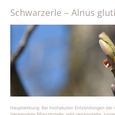
Schwarzerle – Alnus glut
Hauptwirkung: Bei hochakuten Entzündungen der
Verwendete Pflanzenteile: wild gesammelte, junge,