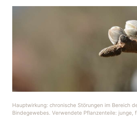
Hauptwirkung: chronische Störungen im Bereich 
Bindegewebes. Verwendete Pflanzenteile: junge, f