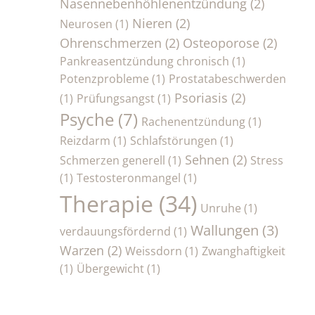
Nasennebenhöhlenentzündung
(2)
Nieren
(2)
Neurosen
(1)
Ohrenschmerzen
(2)
Osteoporose
(2)
Pankreasentzündung chronisch
(1)
Potenzprobleme
(1)
Prostatabeschwerden
Psoriasis
(2)
(1)
Prüfungsangst
(1)
Psyche
(7)
Rachenentzündung
(1)
Reizdarm
(1)
Schlafstörungen
(1)
Sehnen
(2)
Schmerzen generell
(1)
Stress
(1)
Testosteronmangel
(1)
Therapie
(34)
Unruhe
(1)
Wallungen
(3)
verdauungsfördernd
(1)
Warzen
(2)
Weissdorn
(1)
Zwanghaftigkeit
(1)
Übergewicht
(1)