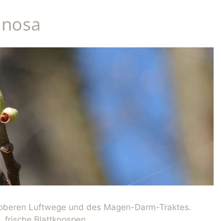
inosa
 oberen Luftwege und des Magen-Darm-Traktes.
 frische Blattknospen.