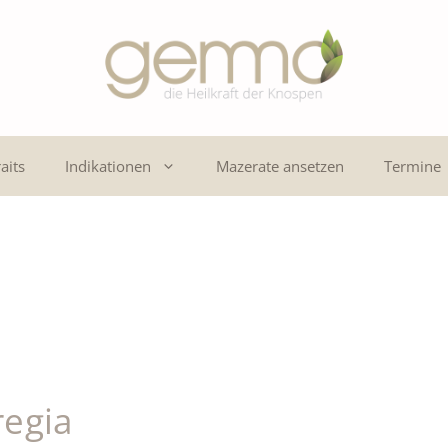
aits
Indikationen
Mazerate ansetzen
Termine
regia