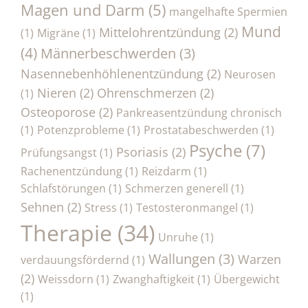
Magen und Darm
(5)
mangelhafte Spermien
Mund
Mittelohrentzündung
(2)
(1)
Migräne
(1)
(4)
Männerbeschwerden
(3)
Nasennebenhöhlenentzündung
(2)
Neurosen
Nieren
(2)
Ohrenschmerzen
(2)
(1)
Osteoporose
(2)
Pankreasentzündung chronisch
(1)
Potenzprobleme
(1)
Prostatabeschwerden
(1)
Psyche
(7)
Psoriasis
(2)
Prüfungsangst
(1)
Rachenentzündung
(1)
Reizdarm
(1)
Schlafstörungen
(1)
Schmerzen generell
(1)
Sehnen
(2)
Stress
(1)
Testosteronmangel
(1)
Therapie
(34)
Unruhe
(1)
Wallungen
(3)
Warzen
verdauungsfördernd
(1)
(2)
Weissdorn
(1)
Zwanghaftigkeit
(1)
Übergewicht
(1)