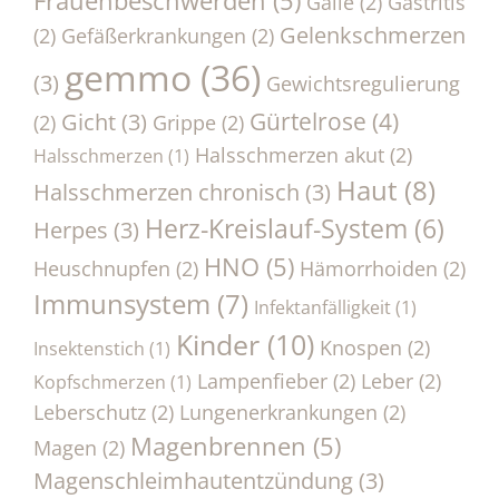
Galle
(2)
Gastritis
Gelenkschmerzen
(2)
Gefäßerkrankungen
(2)
gemmo
(36)
(3)
Gewichtsregulierung
Gürtelrose
(4)
Gicht
(3)
(2)
Grippe
(2)
Halsschmerzen akut
(2)
Halsschmerzen
(1)
Haut
(8)
Halsschmerzen chronisch
(3)
Herz-Kreislauf-System
(6)
Herpes
(3)
HNO
(5)
Heuschnupfen
(2)
Hämorrhoiden
(2)
Immunsystem
(7)
Infektanfälligkeit
(1)
Kinder
(10)
Knospen
(2)
Insektenstich
(1)
Lampenfieber
(2)
Leber
(2)
Kopfschmerzen
(1)
Leberschutz
(2)
Lungenerkrankungen
(2)
Magenbrennen
(5)
Magen
(2)
Magenschleimhautentzündung
(3)