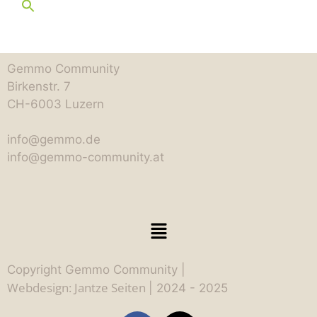
Gemmo Community
Birkenstr. 7
CH-6003 Luzern
info@gemmo.de
info@gemmo-community.at
Copyright Gemmo Community |
Webdesign: Jantze Seiten
| 2024 - 2025