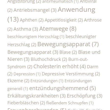
Angststörung
(2)
Antiviral
antirheumatisch
(1)
Anwendung
Antriebsmangel
(3)
(2)
(13)
Aphthen
(2)
Appetitlosigkeit
(2)
Arthrose
Atemwege
(8)
Asthma
(3)
(2)
beschleunigter
beschleunigtem Herzschlag
(1)
Bewegungsapparat
(7)
Herzschlag
(2)
Bewegungsapparat
(3)
Blase und
Blase
(2)
Nieren
(3)
Bluthochdruck
(2)
Burn-out-
Cholesterin erhöht
(4)
Syndrom
(2)
Darm
(2)
Depressive Verstimmung
(2)
Depression
(1)
Ekzeme
(2)
Entzündungen
(1)
Entzündungen
entzündungshemmend
(5)
generell
(1)
Erkältungskrankheiten
(3)
Erschöpfung
(3)
Fieberbläschen
(2)
fließendem Schnupfen
(1)
Frauenbeschwerden
(5)