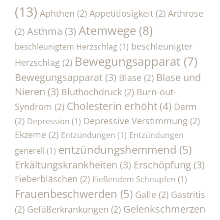
(13)
Aphthen
(2)
Appetitlosigkeit
(2)
Arthrose
Atemwege
(8)
Asthma
(3)
(2)
beschleunigter
beschleunigtem Herzschlag
(1)
Bewegungsapparat
(7)
Herzschlag
(2)
Bewegungsapparat
(3)
Blase und
Blase
(2)
Nieren
(3)
Bluthochdruck
(2)
Burn-out-
Cholesterin erhöht
(4)
Syndrom
(2)
Darm
(2)
Depressive Verstimmung
(2)
Depression
(1)
Ekzeme
(2)
Entzündungen
(1)
Entzündungen
entzündungshemmend
(5)
generell
(1)
Erkältungskrankheiten
(3)
Erschöpfung
(3)
Fieberbläschen
(2)
fließendem Schnupfen
(1)
Frauenbeschwerden
(5)
Galle
(2)
Gastritis
Gelenkschmerzen
(2)
Gefäßerkrankungen
(2)