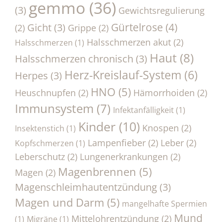
gemmo
(36)
(3)
Gewichtsregulierung
Gürtelrose
(4)
Gicht
(3)
(2)
Grippe
(2)
Halsschmerzen akut
(2)
Halsschmerzen
(1)
Haut
(8)
Halsschmerzen chronisch
(3)
Herz-Kreislauf-System
(6)
Herpes
(3)
HNO
(5)
Heuschnupfen
(2)
Hämorrhoiden
(2)
Immunsystem
(7)
Infektanfälligkeit
(1)
Kinder
(10)
Knospen
(2)
Insektenstich
(1)
Lampenfieber
(2)
Leber
(2)
Kopfschmerzen
(1)
Leberschutz
(2)
Lungenerkrankungen
(2)
Magenbrennen
(5)
Magen
(2)
Magenschleimhautentzündung
(3)
Magen und Darm
(5)
mangelhafte Spermien
Mund
Mittelohrentzündung
(2)
(1)
Migräne
(1)