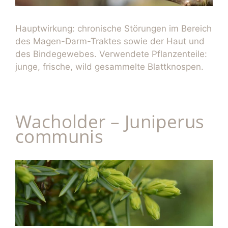
Hauptwirkung: chronische Störungen im Bereich
des Magen-Darm-Traktes sowie der Haut und
des Bindegewebes. Verwendete Pflanzenteile:
junge, frische, wild gesammelte Blattknospen.
Wacholder – Juniperus
communis