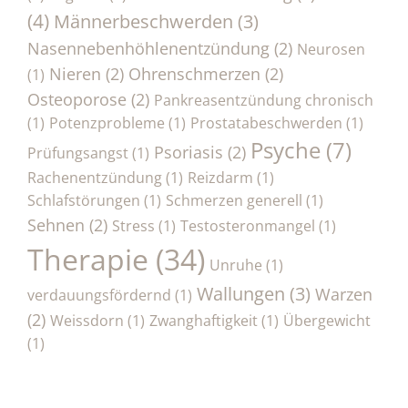
(4)
Männerbeschwerden
(3)
Nasennebenhöhlenentzündung
(2)
Neurosen
Nieren
(2)
Ohrenschmerzen
(2)
(1)
Osteoporose
(2)
Pankreasentzündung chronisch
(1)
Potenzprobleme
(1)
Prostatabeschwerden
(1)
Psyche
(7)
Psoriasis
(2)
Prüfungsangst
(1)
Rachenentzündung
(1)
Reizdarm
(1)
Schlafstörungen
(1)
Schmerzen generell
(1)
Sehnen
(2)
Stress
(1)
Testosteronmangel
(1)
Therapie
(34)
Unruhe
(1)
Wallungen
(3)
Warzen
verdauungsfördernd
(1)
(2)
Weissdorn
(1)
Zwanghaftigkeit
(1)
Übergewicht
(1)