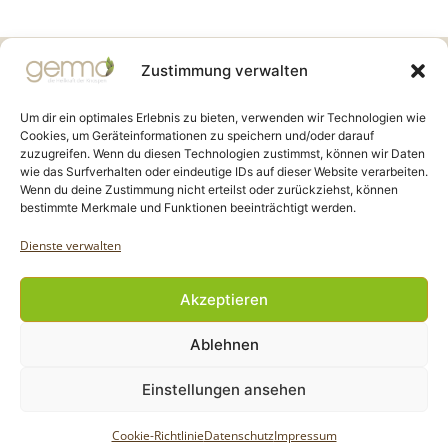
Gemmo Community
Zustimmung verwalten
Birkenstr. 7
CH-6003 Luzern
Um dir ein optimales Erlebnis zu bieten, verwenden wir Technologien wie
Cookies, um Geräteinformationen zu speichern und/oder darauf
zuzugreifen. Wenn du diesen Technologien zustimmst, können wir Daten
info@gemmo.de
wie das Surfverhalten oder eindeutige IDs auf dieser Website verarbeiten.
info@gemmo-community.at
Wenn du deine Zustimmung nicht erteilst oder zurückziehst, können
bestimmte Merkmale und Funktionen beeinträchtigt werden.
Dienste verwalten
Akzeptieren
Copyright Gemmo Community |
Ablehnen
Webdesign: Jantze Seiten
| 2024 - 2025
Einstellungen ansehen
Cookie-Richtlinie
Datenschutz
Impressum