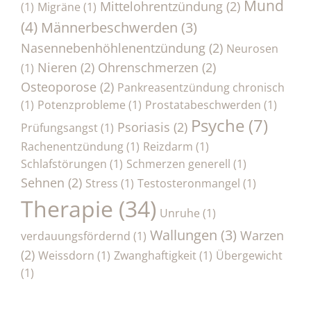
Mund
Mittelohrentzündung
(2)
(1)
Migräne
(1)
(4)
Männerbeschwerden
(3)
Nasennebenhöhlenentzündung
(2)
Neurosen
Nieren
(2)
Ohrenschmerzen
(2)
(1)
Osteoporose
(2)
Pankreasentzündung chronisch
(1)
Potenzprobleme
(1)
Prostatabeschwerden
(1)
Psyche
(7)
Psoriasis
(2)
Prüfungsangst
(1)
Rachenentzündung
(1)
Reizdarm
(1)
Schlafstörungen
(1)
Schmerzen generell
(1)
Sehnen
(2)
Stress
(1)
Testosteronmangel
(1)
Therapie
(34)
Unruhe
(1)
Wallungen
(3)
Warzen
verdauungsfördernd
(1)
(2)
Weissdorn
(1)
Zwanghaftigkeit
(1)
Übergewicht
(1)