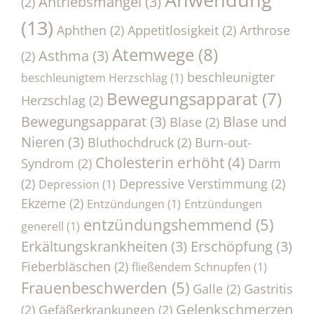
Antriebsmangel
(3)
(2)
(13)
Aphthen
(2)
Appetitlosigkeit
(2)
Arthrose
Atemwege
(8)
Asthma
(3)
(2)
beschleunigter
beschleunigtem Herzschlag
(1)
Bewegungsapparat
(7)
Herzschlag
(2)
Bewegungsapparat
(3)
Blase und
Blase
(2)
Nieren
(3)
Bluthochdruck
(2)
Burn-out-
Cholesterin erhöht
(4)
Syndrom
(2)
Darm
(2)
Depressive Verstimmung
(2)
Depression
(1)
Ekzeme
(2)
Entzündungen
(1)
Entzündungen
entzündungshemmend
(5)
generell
(1)
Erkältungskrankheiten
(3)
Erschöpfung
(3)
Fieberbläschen
(2)
fließendem Schnupfen
(1)
Frauenbeschwerden
(5)
Galle
(2)
Gastritis
Gelenkschmerzen
(2)
Gefäßerkrankungen
(2)