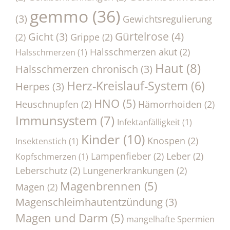
gemmo
(36)
(3)
Gewichtsregulierung
Gürtelrose
(4)
Gicht
(3)
(2)
Grippe
(2)
Halsschmerzen akut
(2)
Halsschmerzen
(1)
Haut
(8)
Halsschmerzen chronisch
(3)
Herz-Kreislauf-System
(6)
Herpes
(3)
HNO
(5)
Heuschnupfen
(2)
Hämorrhoiden
(2)
Immunsystem
(7)
Infektanfälligkeit
(1)
Kinder
(10)
Knospen
(2)
Insektenstich
(1)
Lampenfieber
(2)
Leber
(2)
Kopfschmerzen
(1)
Leberschutz
(2)
Lungenerkrankungen
(2)
Magenbrennen
(5)
Magen
(2)
Magenschleimhautentzündung
(3)
Magen und Darm
(5)
mangelhafte Spermien