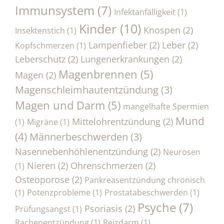
Immunsystem
(7)
Infektanfälligkeit
(1)
Kinder
(10)
Knospen
(2)
Insektenstich
(1)
Lampenfieber
(2)
Leber
(2)
Kopfschmerzen
(1)
Leberschutz
(2)
Lungenerkrankungen
(2)
Magenbrennen
(5)
Magen
(2)
Magenschleimhautentzündung
(3)
Magen und Darm
(5)
mangelhafte Spermien
Mund
Mittelohrentzündung
(2)
(1)
Migräne
(1)
(4)
Männerbeschwerden
(3)
Nasennebenhöhlenentzündung
(2)
Neurosen
Nieren
(2)
Ohrenschmerzen
(2)
(1)
Osteoporose
(2)
Pankreasentzündung chronisch
(1)
Potenzprobleme
(1)
Prostatabeschwerden
(1)
Psyche
(7)
Psoriasis
(2)
Prüfungsangst
(1)
Rachenentzündung
(1)
Reizdarm
(1)