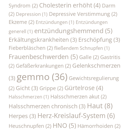
Cholesterin erhöht
(4)
Syndrom
(2)
Darm
(2)
Depressive Verstimmung
(2)
Depression
(1)
Ekzeme
(2)
Entzündungen
(1)
Entzündungen
entzündungshemmend
(5)
generell
(1)
Erkältungskrankheiten
(3)
Erschöpfung
(3)
Fieberbläschen
(2)
fließendem Schnupfen
(1)
Frauenbeschwerden
(5)
Galle
(2)
Gastritis
Gelenkschmerzen
(2)
Gefäßerkrankungen
(2)
gemmo
(36)
(3)
Gewichtsregulierung
Gürtelrose
(4)
Gicht
(3)
(2)
Grippe
(2)
Halsschmerzen akut
(2)
Halsschmerzen
(1)
Haut
(8)
Halsschmerzen chronisch
(3)
Herz-Kreislauf-System
(6)
Herpes
(3)
HNO
(5)
Heuschnupfen
(2)
Hämorrhoiden
(2)