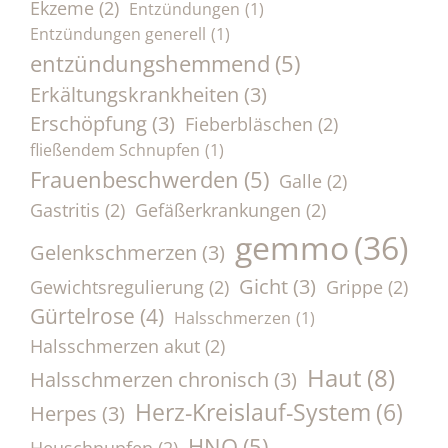
Ekzeme
(2)
Entzündungen
(1)
Entzündungen generell
(1)
entzündungshemmend
(5)
Erkältungskrankheiten
(3)
Erschöpfung
(3)
Fieberbläschen
(2)
fließendem Schnupfen
(1)
Frauenbeschwerden
(5)
Galle
(2)
Gastritis
(2)
Gefäßerkrankungen
(2)
gemmo
(36)
Gelenkschmerzen
(3)
Gicht
(3)
Gewichtsregulierung
(2)
Grippe
(2)
Gürtelrose
(4)
Halsschmerzen
(1)
Halsschmerzen akut
(2)
Haut
(8)
Halsschmerzen chronisch
(3)
Herz-Kreislauf-System
(6)
Herpes
(3)
HNO
(5)
Heuschnupfen
(2)