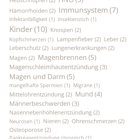
Immunsystem
(7)
Hämorrhoiden
(2)
Infektanfälligkeit
(1)
Insektenstich
(1)
Kinder
(10)
Knospen
(2)
Lampenfieber
(2)
Leber
(2)
Kopfschmerzen
(1)
Leberschutz
(2)
Lungenerkrankungen
(2)
Magenbrennen
(5)
Magen
(2)
Magenschleimhautentzündung
(3)
Magen und Darm
(5)
mangelhafte Spermien
(1)
Migräne
(1)
Mund
(4)
Mittelohrentzündung
(2)
Männerbeschwerden
(3)
Nasennebenhöhlenentzündung
(2)
Nieren
(2)
Ohrenschmerzen
(2)
Neurosen
(1)
Osteoporose
(2)
Pankreasentzündung chronisch
(1)