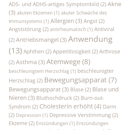
Akne
ADS- und ADHS-artiges Symptombild
(2)
(3)
akuten Ekzemen
(1)
akuter Schwäche des
Allergien
(3)
Angst
(2)
Immunsystems
(1)
Angststörung
(2)
Antiviral
antirheumatisch
(1)
Anwendung
Antriebsmangel
(3)
(2)
(13)
Aphthen
(2)
Appetitlosigkeit
(2)
Arthrose
Atemwege
(8)
Asthma
(3)
(2)
beschleunigter
beschleunigtem Herzschlag
(1)
Bewegungsapparat
(7)
Herzschlag
(2)
Bewegungsapparat
(3)
Blase und
Blase
(2)
Nieren
(3)
Bluthochdruck
(2)
Burn-out-
Cholesterin erhöht
(4)
Syndrom
(2)
Darm
(2)
Depressive Verstimmung
(2)
Depression
(1)
Ekzeme
(2)
Entzündungen
(1)
Entzündungen