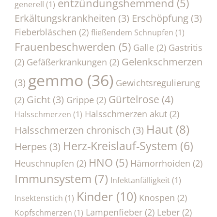
entzündungshemmend
(5)
generell
(1)
Erkältungskrankheiten
(3)
Erschöpfung
(3)
Fieberbläschen
(2)
fließendem Schnupfen
(1)
Frauenbeschwerden
(5)
Galle
(2)
Gastritis
Gelenkschmerzen
(2)
Gefäßerkrankungen
(2)
gemmo
(36)
(3)
Gewichtsregulierung
Gürtelrose
(4)
Gicht
(3)
(2)
Grippe
(2)
Halsschmerzen akut
(2)
Halsschmerzen
(1)
Haut
(8)
Halsschmerzen chronisch
(3)
Herz-Kreislauf-System
(6)
Herpes
(3)
HNO
(5)
Heuschnupfen
(2)
Hämorrhoiden
(2)
Immunsystem
(7)
Infektanfälligkeit
(1)
Kinder
(10)
Knospen
(2)
Insektenstich
(1)
Lampenfieber
(2)
Leber
(2)
Kopfschmerzen
(1)