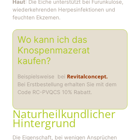
Haut
: Die Eiche unterstützt bei Furunkulose,
wiederkehrenden Herpesinfektionen und
feuchten Ekzemen.
Wo kann ich das
Knospenmazerat
kaufen?
Revitalconcept.
Beispielsweise bei
Bei Erstbestellung erhalten Sie mit dem
Code RC-PVQCS 10% Rabatt.
Naturheilkundlicher
Hintergrund
Die Eigenschaft, bei wenigen Ansprüchen