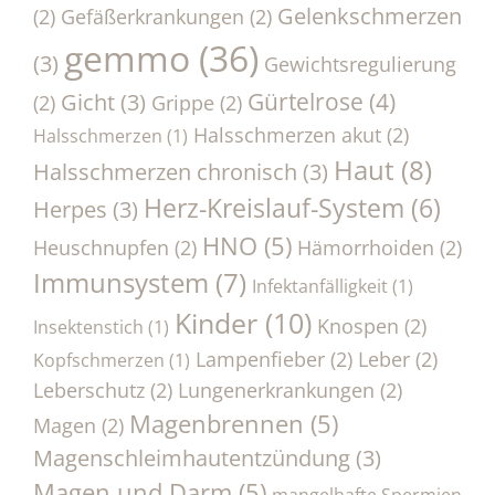
Gelenkschmerzen
(2)
Gefäßerkrankungen
(2)
gemmo
(36)
(3)
Gewichtsregulierung
Gürtelrose
(4)
Gicht
(3)
(2)
Grippe
(2)
Halsschmerzen akut
(2)
Halsschmerzen
(1)
Haut
(8)
Halsschmerzen chronisch
(3)
Herz-Kreislauf-System
(6)
Herpes
(3)
HNO
(5)
Heuschnupfen
(2)
Hämorrhoiden
(2)
Immunsystem
(7)
Infektanfälligkeit
(1)
Kinder
(10)
Knospen
(2)
Insektenstich
(1)
Lampenfieber
(2)
Leber
(2)
Kopfschmerzen
(1)
Leberschutz
(2)
Lungenerkrankungen
(2)
Magenbrennen
(5)
Magen
(2)
Magenschleimhautentzündung
(3)
Magen und Darm
(5)