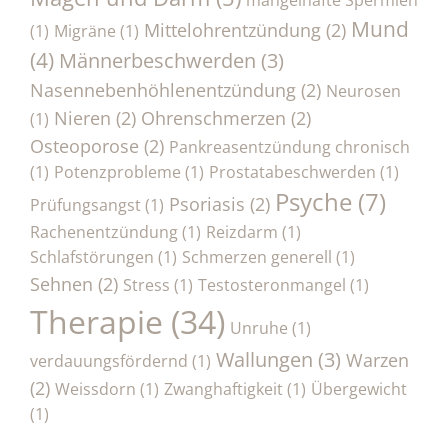
mangelhafte Spermien
Mund
Mittelohrentzündung
(2)
(1)
Migräne
(1)
(4)
Männerbeschwerden
(3)
Nasennebenhöhlenentzündung
(2)
Neurosen
Nieren
(2)
Ohrenschmerzen
(2)
(1)
Osteoporose
(2)
Pankreasentzündung chronisch
(1)
Potenzprobleme
(1)
Prostatabeschwerden
(1)
Psyche
(7)
Psoriasis
(2)
Prüfungsangst
(1)
Rachenentzündung
(1)
Reizdarm
(1)
Schlafstörungen
(1)
Schmerzen generell
(1)
Sehnen
(2)
Stress
(1)
Testosteronmangel
(1)
Therapie
(34)
Unruhe
(1)
Wallungen
(3)
Warzen
verdauungsfördernd
(1)
(2)
Weissdorn
(1)
Zwanghaftigkeit
(1)
Übergewicht
(1)