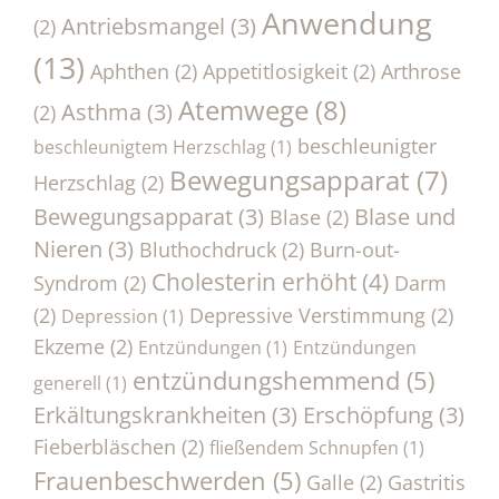
Anwendung
Antriebsmangel
(3)
(2)
(13)
Aphthen
(2)
Appetitlosigkeit
(2)
Arthrose
Atemwege
(8)
Asthma
(3)
(2)
beschleunigter
beschleunigtem Herzschlag
(1)
Bewegungsapparat
(7)
Herzschlag
(2)
Bewegungsapparat
(3)
Blase und
Blase
(2)
Nieren
(3)
Bluthochdruck
(2)
Burn-out-
Cholesterin erhöht
(4)
Syndrom
(2)
Darm
(2)
Depressive Verstimmung
(2)
Depression
(1)
Ekzeme
(2)
Entzündungen
(1)
Entzündungen
entzündungshemmend
(5)
generell
(1)
Erkältungskrankheiten
(3)
Erschöpfung
(3)
Fieberbläschen
(2)
fließendem Schnupfen
(1)
Frauenbeschwerden
(5)
Galle
(2)
Gastritis