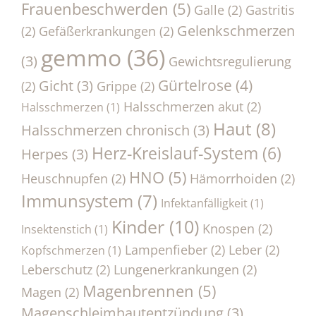
Frauenbeschwerden
(5)
Galle
(2)
Gastritis
Gelenkschmerzen
(2)
Gefäßerkrankungen
(2)
gemmo
(36)
(3)
Gewichtsregulierung
Gürtelrose
(4)
Gicht
(3)
(2)
Grippe
(2)
Halsschmerzen akut
(2)
Halsschmerzen
(1)
Haut
(8)
Halsschmerzen chronisch
(3)
Herz-Kreislauf-System
(6)
Herpes
(3)
HNO
(5)
Heuschnupfen
(2)
Hämorrhoiden
(2)
Immunsystem
(7)
Infektanfälligkeit
(1)
Kinder
(10)
Knospen
(2)
Insektenstich
(1)
Lampenfieber
(2)
Leber
(2)
Kopfschmerzen
(1)
Leberschutz
(2)
Lungenerkrankungen
(2)
Magenbrennen
(5)
Magen
(2)
Magenschleimhautentzündung
(3)