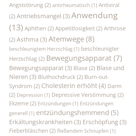
Angststörung
(2)
Antiviral
antirheumatisch
(1)
Anwendung
Antriebsmangel
(3)
(2)
(13)
Aphthen
(2)
Appetitlosigkeit
(2)
Arthrose
Atemwege
(8)
Asthma
(3)
(2)
beschleunigter
beschleunigtem Herzschlag
(1)
Bewegungsapparat
(7)
Herzschlag
(2)
Bewegungsapparat
(3)
Blase und
Blase
(2)
Nieren
(3)
Bluthochdruck
(2)
Burn-out-
Cholesterin erhöht
(4)
Syndrom
(2)
Darm
(2)
Depressive Verstimmung
(2)
Depression
(1)
Ekzeme
(2)
Entzündungen
(1)
Entzündungen
entzündungshemmend
(5)
generell
(1)
Erkältungskrankheiten
(3)
Erschöpfung
(3)
Fieberbläschen
(2)
fließendem Schnupfen
(1)