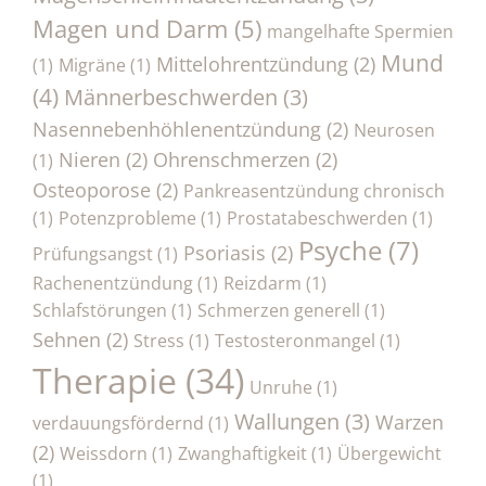
Magen und Darm
(5)
mangelhafte Spermien
Mund
Mittelohrentzündung
(2)
(1)
Migräne
(1)
(4)
Männerbeschwerden
(3)
Nasennebenhöhlenentzündung
(2)
Neurosen
Nieren
(2)
Ohrenschmerzen
(2)
(1)
Osteoporose
(2)
Pankreasentzündung chronisch
(1)
Potenzprobleme
(1)
Prostatabeschwerden
(1)
Psyche
(7)
Psoriasis
(2)
Prüfungsangst
(1)
Rachenentzündung
(1)
Reizdarm
(1)
Schlafstörungen
(1)
Schmerzen generell
(1)
Sehnen
(2)
Stress
(1)
Testosteronmangel
(1)
Therapie
(34)
Unruhe
(1)
Wallungen
(3)
Warzen
verdauungsfördernd
(1)
(2)
Weissdorn
(1)
Zwanghaftigkeit
(1)
Übergewicht
(1)