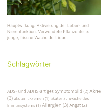
Hauptwirkung: Aktivierung der Leber- und
Nierenfunktion. Verwendete Pflanzenteile:
junge, frische Wacholdertriebe.
Schlagwörter
Akne
ADS- und ADHS-artiges Symptombild
(2)
(3)
akuten Ekzemen
(1)
akuter Schwäche des
Allergien
(3)
Angst
(2)
Immunsystems
(1)