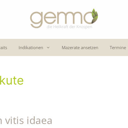
aits
Indikationen
Mazerate ansetzen
Termine
kute
 vitis idaea