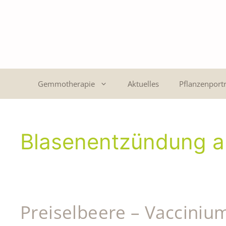
Gemmotherapie
Aktuelles
Pflanzenportr
Blasenentzündung a
Preiselbeere – Vaccinium