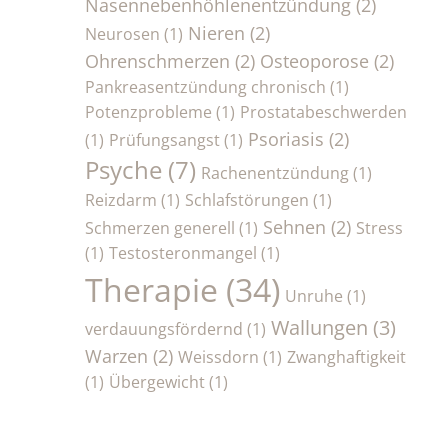
Nasennebenhöhlenentzündung
(2)
Nieren
(2)
Neurosen
(1)
Ohrenschmerzen
(2)
Osteoporose
(2)
Pankreasentzündung chronisch
(1)
Potenzprobleme
(1)
Prostatabeschwerden
Psoriasis
(2)
(1)
Prüfungsangst
(1)
Psyche
(7)
Rachenentzündung
(1)
Reizdarm
(1)
Schlafstörungen
(1)
Sehnen
(2)
Schmerzen generell
(1)
Stress
(1)
Testosteronmangel
(1)
Therapie
(34)
Unruhe
(1)
Wallungen
(3)
verdauungsfördernd
(1)
Warzen
(2)
Weissdorn
(1)
Zwanghaftigkeit
(1)
Übergewicht
(1)