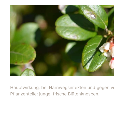
Hauptwirkung: bei Harnwegsinfekten und gegen vo
Pflanzenteile: junge, frische Blütenknospen.