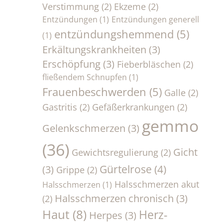
Verstimmung
(2)
Ekzeme
(2)
Entzündungen
(1)
Entzündungen generell
entzündungshemmend
(5)
(1)
Erkältungskrankheiten
(3)
Erschöpfung
(3)
Fieberbläschen
(2)
fließendem Schnupfen
(1)
Frauenbeschwerden
(5)
Galle
(2)
Gastritis
(2)
Gefäßerkrankungen
(2)
gemmo
Gelenkschmerzen
(3)
(36)
Gicht
Gewichtsregulierung
(2)
Gürtelrose
(4)
(3)
Grippe
(2)
Halsschmerzen akut
Halsschmerzen
(1)
Halsschmerzen chronisch
(3)
(2)
Haut
(8)
Herz-
Herpes
(3)