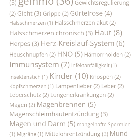
gemmo
(36)
(3)
Gewichtsregulierung
Gürtelrose
(4)
Gicht
(3)
(2)
Grippe
(2)
Halsschmerzen akut
(2)
Halsschmerzen
(1)
Haut
(8)
Halsschmerzen chronisch
(3)
Herz-Kreislauf-System
(6)
Herpes
(3)
HNO
(5)
Heuschnupfen
(2)
Hämorrhoiden
(2)
Immunsystem
(7)
Infektanfälligkeit
(1)
Kinder
(10)
Knospen
(2)
Insektenstich
(1)
Lampenfieber
(2)
Leber
(2)
Kopfschmerzen
(1)
Leberschutz
(2)
Lungenerkrankungen
(2)
Magenbrennen
(5)
Magen
(2)
Magenschleimhautentzündung
(3)
Magen und Darm
(5)
mangelhafte Spermien
Mund
Mittelohrentzündung
(2)
(1)
Migräne
(1)