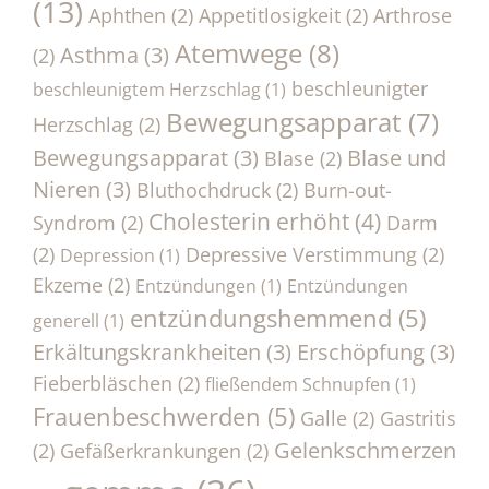
(13)
Aphthen
(2)
Appetitlosigkeit
(2)
Arthrose
Atemwege
(8)
Asthma
(3)
(2)
beschleunigter
beschleunigtem Herzschlag
(1)
Bewegungsapparat
(7)
Herzschlag
(2)
Bewegungsapparat
(3)
Blase und
Blase
(2)
Nieren
(3)
Bluthochdruck
(2)
Burn-out-
Cholesterin erhöht
(4)
Syndrom
(2)
Darm
(2)
Depressive Verstimmung
(2)
Depression
(1)
Ekzeme
(2)
Entzündungen
(1)
Entzündungen
entzündungshemmend
(5)
generell
(1)
Erkältungskrankheiten
(3)
Erschöpfung
(3)
Fieberbläschen
(2)
fließendem Schnupfen
(1)
Frauenbeschwerden
(5)
Galle
(2)
Gastritis
Gelenkschmerzen
(2)
Gefäßerkrankungen
(2)