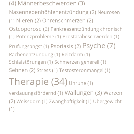
(4)
Männerbeschwerden
(3)
Nasennebenhöhlenentzündung
(2)
Neurosen
Nieren
(2)
Ohrenschmerzen
(2)
(1)
Osteoporose
(2)
Pankreasentzündung chronisch
(1)
Potenzprobleme
(1)
Prostatabeschwerden
(1)
Psyche
(7)
Psoriasis
(2)
Prüfungsangst
(1)
Rachenentzündung
(1)
Reizdarm
(1)
Schlafstörungen
(1)
Schmerzen generell
(1)
Sehnen
(2)
Stress
(1)
Testosteronmangel
(1)
Therapie
(34)
Unruhe
(1)
Wallungen
(3)
Warzen
verdauungsfördernd
(1)
(2)
Weissdorn
(1)
Zwanghaftigkeit
(1)
Übergewicht
(1)