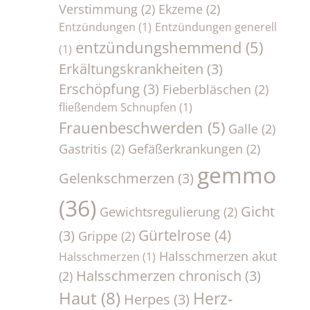
Verstimmung
(2)
Ekzeme
(2)
Entzündungen
(1)
Entzündungen generell
entzündungshemmend
(5)
(1)
Erkältungskrankheiten
(3)
Erschöpfung
(3)
Fieberbläschen
(2)
fließendem Schnupfen
(1)
Frauenbeschwerden
(5)
Galle
(2)
Gastritis
(2)
Gefäßerkrankungen
(2)
gemmo
Gelenkschmerzen
(3)
(36)
Gicht
Gewichtsregulierung
(2)
Gürtelrose
(4)
(3)
Grippe
(2)
Halsschmerzen akut
Halsschmerzen
(1)
Halsschmerzen chronisch
(3)
(2)
Haut
(8)
Herz-
Herpes
(3)