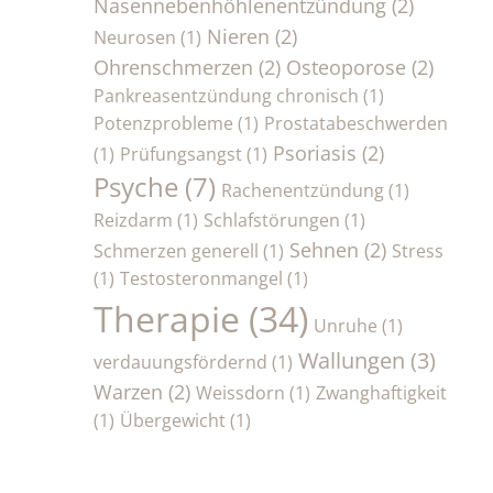
Nasennebenhöhlenentzündung
(2)
Nieren
(2)
Neurosen
(1)
Ohrenschmerzen
(2)
Osteoporose
(2)
Pankreasentzündung chronisch
(1)
Potenzprobleme
(1)
Prostatabeschwerden
Psoriasis
(2)
(1)
Prüfungsangst
(1)
Psyche
(7)
Rachenentzündung
(1)
Reizdarm
(1)
Schlafstörungen
(1)
Sehnen
(2)
Schmerzen generell
(1)
Stress
(1)
Testosteronmangel
(1)
Therapie
(34)
Unruhe
(1)
Wallungen
(3)
verdauungsfördernd
(1)
Warzen
(2)
Weissdorn
(1)
Zwanghaftigkeit
(1)
Übergewicht
(1)