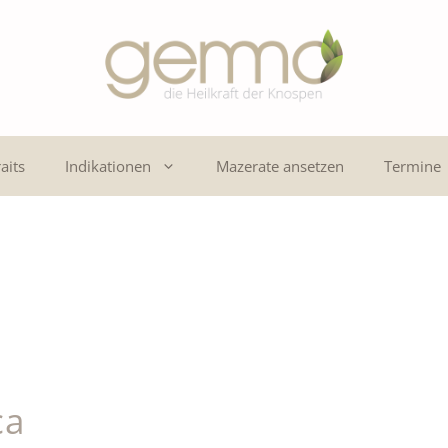
aits
Indikationen
Mazerate ansetzen
Termine
ca