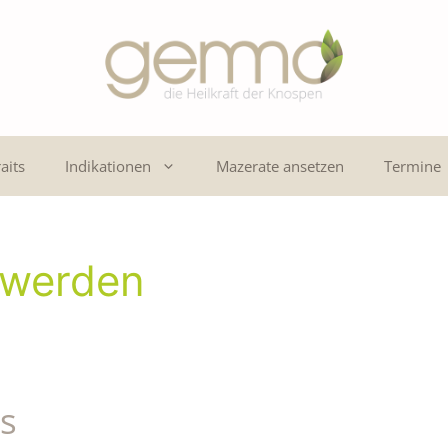
aits
Indikationen
Mazerate ansetzen
Termine
hwerden
s