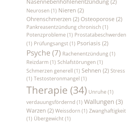
Nasennebenhöhlenentzündung
(2)
Nieren
(2)
Neurosen
(1)
Ohrenschmerzen
(2)
Osteoporose
(2)
Pankreasentzündung chronisch
(1)
Potenzprobleme
(1)
Prostatabeschwerden
Psoriasis
(2)
(1)
Prüfungsangst
(1)
Psyche
(7)
Rachenentzündung
(1)
Reizdarm
(1)
Schlafstörungen
(1)
Sehnen
(2)
Schmerzen generell
(1)
Stress
(1)
Testosteronmangel
(1)
Therapie
(34)
Unruhe
(1)
Wallungen
(3)
verdauungsfördernd
(1)
Warzen
(2)
Weissdorn
(1)
Zwanghaftigkeit
(1)
Übergewicht
(1)