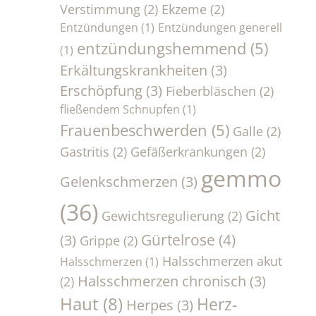
Verstimmung
(2)
Ekzeme
(2)
Entzündungen
(1)
Entzündungen generell
entzündungshemmend
(5)
(1)
Erkältungskrankheiten
(3)
Erschöpfung
(3)
Fieberbläschen
(2)
fließendem Schnupfen
(1)
Frauenbeschwerden
(5)
Galle
(2)
Gastritis
(2)
Gefäßerkrankungen
(2)
gemmo
Gelenkschmerzen
(3)
(36)
Gicht
Gewichtsregulierung
(2)
Gürtelrose
(4)
(3)
Grippe
(2)
Halsschmerzen akut
Halsschmerzen
(1)
Halsschmerzen chronisch
(3)
(2)
Haut
(8)
Herz-
Herpes
(3)