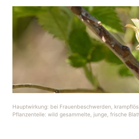
Hauptwirkung: bei Frauenbeschwerden, krampflös
Pflanzenteile: wild gesammelte, junge, frische Bla