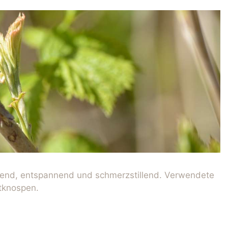
end, entspannend und schmerzstillend. Verwendete
ttknospen.