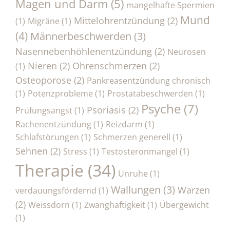
Magen und Darm
(5)
mangelhafte Spermien
Mund
Mittelohrentzündung
(2)
(1)
Migräne
(1)
(4)
Männerbeschwerden
(3)
Nasennebenhöhlenentzündung
(2)
Neurosen
Nieren
(2)
Ohrenschmerzen
(2)
(1)
Osteoporose
(2)
Pankreasentzündung chronisch
(1)
Potenzprobleme
(1)
Prostatabeschwerden
(1)
Psyche
(7)
Psoriasis
(2)
Prüfungsangst
(1)
Rachenentzündung
(1)
Reizdarm
(1)
Schlafstörungen
(1)
Schmerzen generell
(1)
Sehnen
(2)
Stress
(1)
Testosteronmangel
(1)
Therapie
(34)
Unruhe
(1)
Wallungen
(3)
Warzen
verdauungsfördernd
(1)
(2)
Weissdorn
(1)
Zwanghaftigkeit
(1)
Übergewicht
(1)