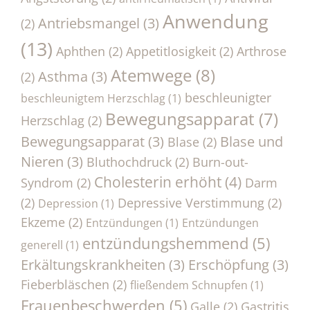
Anwendung
Antriebsmangel
(3)
(2)
(13)
Aphthen
(2)
Appetitlosigkeit
(2)
Arthrose
Atemwege
(8)
Asthma
(3)
(2)
beschleunigter
beschleunigtem Herzschlag
(1)
Bewegungsapparat
(7)
Herzschlag
(2)
Bewegungsapparat
(3)
Blase und
Blase
(2)
Nieren
(3)
Bluthochdruck
(2)
Burn-out-
Cholesterin erhöht
(4)
Syndrom
(2)
Darm
(2)
Depressive Verstimmung
(2)
Depression
(1)
Ekzeme
(2)
Entzündungen
(1)
Entzündungen
entzündungshemmend
(5)
generell
(1)
Erkältungskrankheiten
(3)
Erschöpfung
(3)
Fieberbläschen
(2)
fließendem Schnupfen
(1)
Frauenbeschwerden
(5)
Galle
(2)
Gastritis