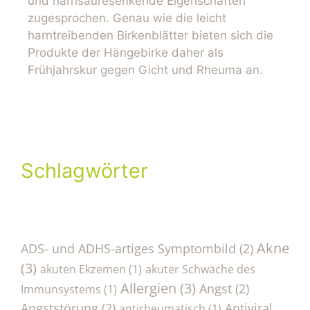
und harnsäuresenkende Eigenschaften
zugesprochen. Genau wie die leicht
harntreibenden Birkenblätter bieten sich die
Produkte der Hängebirke daher als
Frühjahrskur gegen Gicht und Rheuma an.
Schlagwörter
Akne
ADS- und ADHS-artiges Symptombild
(2)
(3)
akuten Ekzemen
(1)
akuter Schwäche des
Allergien
(3)
Angst
(2)
Immunsystems
(1)
Angststörung
(2)
Antiviral
antirheumatisch
(1)