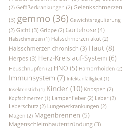
Gelenkschmerzen
(2)
Gefäßerkrankungen
(2)
gemmo
(36)
(3)
Gewichtsregulierung
Gürtelrose
(4)
Gicht
(3)
(2)
Grippe
(2)
Halsschmerzen akut
(2)
Halsschmerzen
(1)
Haut
(8)
Halsschmerzen chronisch
(3)
Herz-Kreislauf-System
(6)
Herpes
(3)
HNO
(5)
Heuschnupfen
(2)
Hämorrhoiden
(2)
Immunsystem
(7)
Infektanfälligkeit
(1)
Kinder
(10)
Knospen
(2)
Insektenstich
(1)
Lampenfieber
(2)
Leber
(2)
Kopfschmerzen
(1)
Leberschutz
(2)
Lungenerkrankungen
(2)
Magenbrennen
(5)
Magen
(2)
Magenschleimhautentzündung
(3)