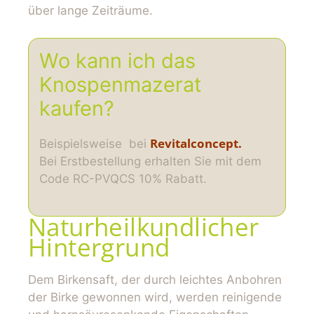
über lange Zeiträume.
Wo kann ich das
Knospenmazerat
kaufen?
Revitalconcept.
Beispielsweise bei
Bei Erstbestellung erhalten Sie mit dem
Code RC-PVQCS 10% Rabatt.
Naturheilkundlicher
Hintergrund
Dem Birkensaft, der durch leichtes Anbohren
der Birke gewonnen wird, werden reinigende