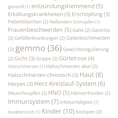
entzündungshemmend
(5)
generell
(1)
Erkältungskrankheiten
(3)
Erschöpfung
(3)
Fieberbläschen
(2)
fließendem Schnupfen
(1)
Frauenbeschwerden
(5)
Galle
(2)
Gastritis
Gelenkschmerzen
(2)
Gefäßerkrankungen
(2)
gemmo
(36)
(3)
Gewichtsregulierung
Gürtelrose
(4)
Gicht
(3)
(2)
Grippe
(2)
Halsschmerzen akut
(2)
Halsschmerzen
(1)
Haut
(8)
Halsschmerzen chronisch
(3)
Herz-Kreislauf-System
(6)
Herpes
(3)
HNO
(5)
Heuschnupfen
(2)
Hämorrhoiden
(2)
Immunsystem
(7)
Infektanfälligkeit
(1)
Kinder
(10)
Knospen
(2)
Insektenstich
(1)