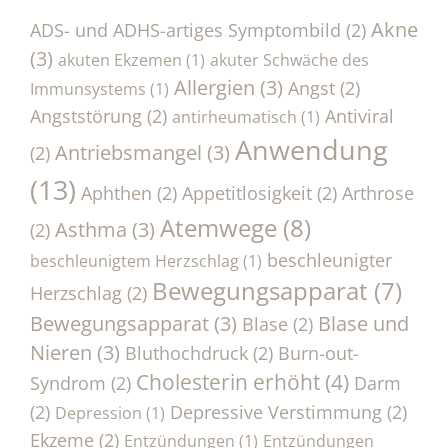
Akne
ADS- und ADHS-artiges Symptombild
(2)
(3)
akuten Ekzemen
(1)
akuter Schwäche des
Allergien
(3)
Angst
(2)
Immunsystems
(1)
Angststörung
(2)
Antiviral
antirheumatisch
(1)
Anwendung
Antriebsmangel
(3)
(2)
(13)
Aphthen
(2)
Appetitlosigkeit
(2)
Arthrose
Atemwege
(8)
Asthma
(3)
(2)
beschleunigter
beschleunigtem Herzschlag
(1)
Bewegungsapparat
(7)
Herzschlag
(2)
Bewegungsapparat
(3)
Blase und
Blase
(2)
Nieren
(3)
Bluthochdruck
(2)
Burn-out-
Cholesterin erhöht
(4)
Syndrom
(2)
Darm
(2)
Depressive Verstimmung
(2)
Depression
(1)
Ekzeme
(2)
Entzündungen
(1)
Entzündungen