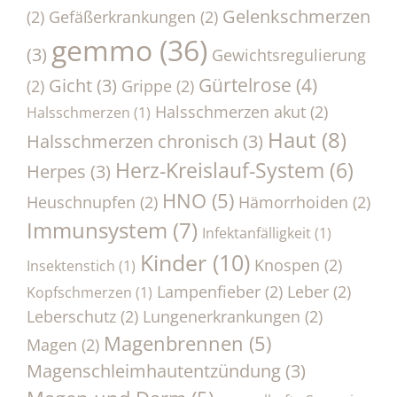
Gelenkschmerzen
(2)
Gefäßerkrankungen
(2)
gemmo
(36)
(3)
Gewichtsregulierung
Gürtelrose
(4)
Gicht
(3)
(2)
Grippe
(2)
Halsschmerzen akut
(2)
Halsschmerzen
(1)
Haut
(8)
Halsschmerzen chronisch
(3)
Herz-Kreislauf-System
(6)
Herpes
(3)
HNO
(5)
Heuschnupfen
(2)
Hämorrhoiden
(2)
Immunsystem
(7)
Infektanfälligkeit
(1)
Kinder
(10)
Knospen
(2)
Insektenstich
(1)
Lampenfieber
(2)
Leber
(2)
Kopfschmerzen
(1)
Leberschutz
(2)
Lungenerkrankungen
(2)
Magenbrennen
(5)
Magen
(2)
Magenschleimhautentzündung
(3)