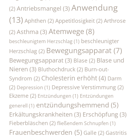
Anwendung
Antriebsmangel
(3)
(2)
(13)
Aphthen
(2)
Appetitlosigkeit
(2)
Arthrose
Atemwege
(8)
Asthma
(3)
(2)
beschleunigter
beschleunigtem Herzschlag
(1)
Bewegungsapparat
(7)
Herzschlag
(2)
Bewegungsapparat
(3)
Blase und
Blase
(2)
Nieren
(3)
Bluthochdruck
(2)
Burn-out-
Cholesterin erhöht
(4)
Syndrom
(2)
Darm
(2)
Depressive Verstimmung
(2)
Depression
(1)
Ekzeme
(2)
Entzündungen
(1)
Entzündungen
entzündungshemmend
(5)
generell
(1)
Erkältungskrankheiten
(3)
Erschöpfung
(3)
Fieberbläschen
(2)
fließendem Schnupfen
(1)
Frauenbeschwerden
(5)
Galle
(2)
Gastritis