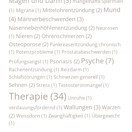
Magen und Darm
(5)
mangelhafte Spermien
Mund
Mittelohrentzündung
(2)
(1)
Migräne
(1)
(4)
Männerbeschwerden
(3)
Nasennebenhöhlenentzündung
(2)
Neurosen
Nieren
(2)
Ohrenschmerzen
(2)
(1)
Osteoporose
(2)
Pankreasentzündung chronisch
(1)
Potenzprobleme
(1)
Prostatabeschwerden
(1)
Psyche
(7)
Psoriasis
(2)
Prüfungsangst
(1)
Rachenentzündung
(1)
Reizdarm
(1)
Schlafstörungen
(1)
Schmerzen generell
(1)
Sehnen
(2)
Stress
(1)
Testosteronmangel
(1)
Therapie
(34)
Unruhe
(1)
Wallungen
(3)
Warzen
verdauungsfördernd
(1)
(2)
Weissdorn
(1)
Zwanghaftigkeit
(1)
Übergewicht
(1)