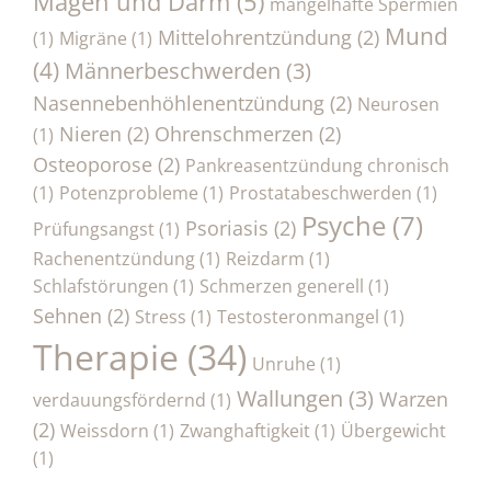
Magen und Darm
(5)
mangelhafte Spermien
Mund
Mittelohrentzündung
(2)
(1)
Migräne
(1)
(4)
Männerbeschwerden
(3)
Nasennebenhöhlenentzündung
(2)
Neurosen
Nieren
(2)
Ohrenschmerzen
(2)
(1)
Osteoporose
(2)
Pankreasentzündung chronisch
(1)
Potenzprobleme
(1)
Prostatabeschwerden
(1)
Psyche
(7)
Psoriasis
(2)
Prüfungsangst
(1)
Rachenentzündung
(1)
Reizdarm
(1)
Schlafstörungen
(1)
Schmerzen generell
(1)
Sehnen
(2)
Stress
(1)
Testosteronmangel
(1)
Therapie
(34)
Unruhe
(1)
Wallungen
(3)
Warzen
verdauungsfördernd
(1)
(2)
Weissdorn
(1)
Zwanghaftigkeit
(1)
Übergewicht
(1)