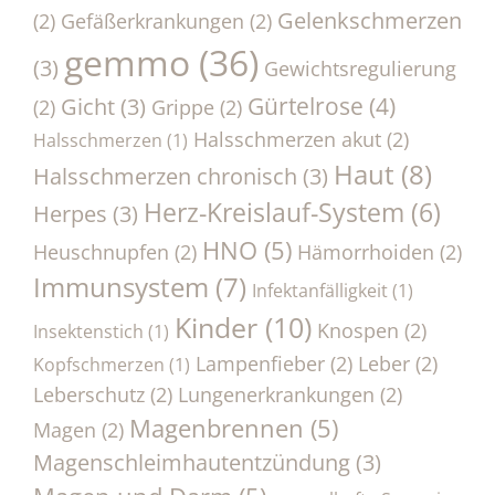
Gelenkschmerzen
(2)
Gefäßerkrankungen
(2)
gemmo
(36)
(3)
Gewichtsregulierung
Gürtelrose
(4)
Gicht
(3)
(2)
Grippe
(2)
Halsschmerzen akut
(2)
Halsschmerzen
(1)
Haut
(8)
Halsschmerzen chronisch
(3)
Herz-Kreislauf-System
(6)
Herpes
(3)
HNO
(5)
Heuschnupfen
(2)
Hämorrhoiden
(2)
Immunsystem
(7)
Infektanfälligkeit
(1)
Kinder
(10)
Knospen
(2)
Insektenstich
(1)
Lampenfieber
(2)
Leber
(2)
Kopfschmerzen
(1)
Leberschutz
(2)
Lungenerkrankungen
(2)
Magenbrennen
(5)
Magen
(2)
Magenschleimhautentzündung
(3)