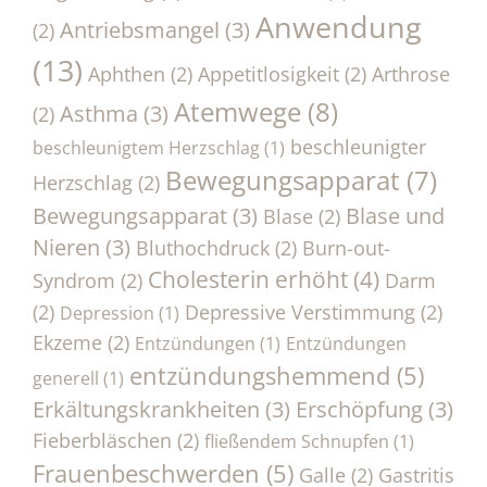
Anwendung
Antriebsmangel
(3)
(2)
(13)
Aphthen
(2)
Appetitlosigkeit
(2)
Arthrose
Atemwege
(8)
Asthma
(3)
(2)
beschleunigter
beschleunigtem Herzschlag
(1)
Bewegungsapparat
(7)
Herzschlag
(2)
Bewegungsapparat
(3)
Blase und
Blase
(2)
Nieren
(3)
Bluthochdruck
(2)
Burn-out-
Cholesterin erhöht
(4)
Syndrom
(2)
Darm
(2)
Depressive Verstimmung
(2)
Depression
(1)
Ekzeme
(2)
Entzündungen
(1)
Entzündungen
entzündungshemmend
(5)
generell
(1)
Erkältungskrankheiten
(3)
Erschöpfung
(3)
Fieberbläschen
(2)
fließendem Schnupfen
(1)
Frauenbeschwerden
(5)
Galle
(2)
Gastritis