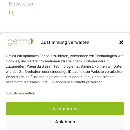
Newsletter
Gemmo Community
Zustimmung verwalten
Birkenstr. 7
CH-6003 Luzern
Um dir ein optimales Erlebnis zu bieten, verwenden wir Technologien wie
Cookies, um Geräteinformationen zu speichern und/oder darauf
zuzugreifen. Wenn du diesen Technologien zustimmst, können wir Daten
info@gemmo.de
wie das Surfverhalten oder eindeutige IDs auf dieser Website verarbeiten.
info@gemmo-community.at
Wenn du deine Zustimmung nicht erteilst oder zurückziehst, können
bestimmte Merkmale und Funktionen beeinträchtigt werden.
Dienste verwalten
Akzeptieren
Copyright Gemmo Community |
Ablehnen
Webdesign: Jantze Seiten
| 2024 - 2025