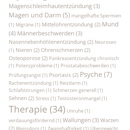
Magenschleimhautentzündung
(3)
Magen und Darm
(5)
mangelhafte Spermien
Mund
Mittelohrentzündung
(2)
(1)
Migräne
(1)
(4)
Männerbeschwerden
(3)
Nasennebenhöhlenentzündung
(2)
Neurosen
Nieren
(2)
Ohrenschmerzen
(2)
(1)
Osteoporose
(2)
Pankreasentzündung chronisch
(1)
Potenzprobleme
(1)
Prostatabeschwerden
(1)
Psyche
(7)
Psoriasis
(2)
Prüfungsangst
(1)
Rachenentzündung
(1)
Reizdarm
(1)
Schlafstörungen
(1)
Schmerzen generell
(1)
Sehnen
(2)
Stress
(1)
Testosteronmangel
(1)
Therapie
(34)
Unruhe
(1)
Wallungen
(3)
Warzen
verdauungsfördernd
(1)
(2)
Weissdorn
(1)
Zwanghaftigkeit
(1)
Übergewicht