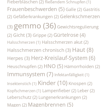
Fieberbläschen
(2)
fließendem Schnupfen
(1)
Frauenbeschwerden
(5)
Galle
(2)
Gastritis
Gelenkschmerzen
(2)
Gefäßerkrankungen
(2)
gemmo
(36)
(3)
Gewichtsregulierung
Gürtelrose
(4)
Gicht
(3)
(2)
Grippe
(2)
Halsschmerzen akut
(2)
Halsschmerzen
(1)
Haut
(8)
Halsschmerzen chronisch
(3)
Herz-Kreislauf-System
(6)
Herpes
(3)
HNO
(5)
Heuschnupfen
(2)
Hämorrhoiden
(2)
Immunsystem
(7)
Infektanfälligkeit
(1)
Kinder
(10)
Knospen
(2)
Insektenstich
(1)
Lampenfieber
(2)
Leber
(2)
Kopfschmerzen
(1)
Leberschutz
(2)
Lungenerkrankungen
(2)
Magenbrennen
(5)
Magen
(2)