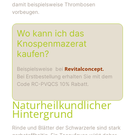
damit beispielsweise Thrombosen
vorbeugen.
Wo kann ich das
Knospenmazerat
kaufen?
Revitalconcept.
Beispielsweise bei
Bei Erstbestellung erhalten Sie mit dem
Code RC-PVQCS 10% Rabatt.
Naturheilkundlicher
Hintergrund
Rinde und Blätter der Schwarzerle sind stark