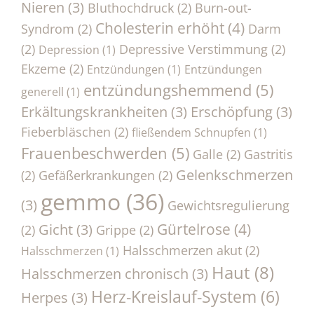
Nieren
(3)
Bluthochdruck
(2)
Burn-out-
Cholesterin erhöht
(4)
Syndrom
(2)
Darm
(2)
Depressive Verstimmung
(2)
Depression
(1)
Ekzeme
(2)
Entzündungen
(1)
Entzündungen
entzündungshemmend
(5)
generell
(1)
Erkältungskrankheiten
(3)
Erschöpfung
(3)
Fieberbläschen
(2)
fließendem Schnupfen
(1)
Frauenbeschwerden
(5)
Galle
(2)
Gastritis
Gelenkschmerzen
(2)
Gefäßerkrankungen
(2)
gemmo
(36)
(3)
Gewichtsregulierung
Gürtelrose
(4)
Gicht
(3)
(2)
Grippe
(2)
Halsschmerzen akut
(2)
Halsschmerzen
(1)
Haut
(8)
Halsschmerzen chronisch
(3)
Herz-Kreislauf-System
(6)
Herpes
(3)