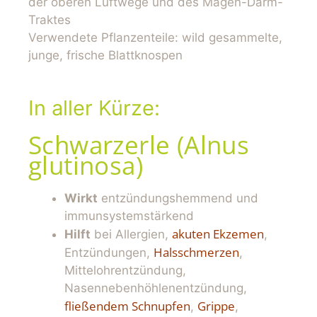
der oberen Luftwege und des Magen-Darm-
Traktes
Verwendete Pflanzenteile: wild gesammelte,
junge, frische Blattknospen
In aller Kürze:
Schwarzerle (Alnus
glutinosa)
Wirkt
entzündungshemmend und
immunsystemstärkend
akuten Ekzemen
Hilft
bei Allergien,
,
Halsschmerzen
Entzündungen,
,
Mittelohrentzündung,
Nasennebenhöhlenentzündung,
fließendem Schnupfen
Grippe
,
,