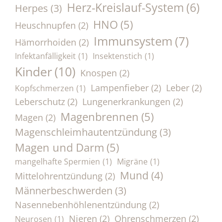
Herz-Kreislauf-System
(6)
Herpes
(3)
HNO
(5)
Heuschnupfen
(2)
Immunsystem
(7)
Hämorrhoiden
(2)
Infektanfälligkeit
(1)
Insektenstich
(1)
Kinder
(10)
Knospen
(2)
Lampenfieber
(2)
Leber
(2)
Kopfschmerzen
(1)
Leberschutz
(2)
Lungenerkrankungen
(2)
Magenbrennen
(5)
Magen
(2)
Magenschleimhautentzündung
(3)
Magen und Darm
(5)
mangelhafte Spermien
(1)
Migräne
(1)
Mund
(4)
Mittelohrentzündung
(2)
Männerbeschwerden
(3)
Nasennebenhöhlenentzündung
(2)
Nieren
(2)
Ohrenschmerzen
(2)
Neurosen
(1)