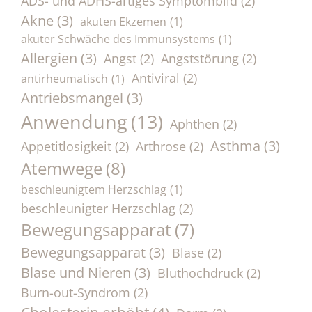
ADS- und ADHS-artiges Symptombild
(2)
Akne
(3)
akuten Ekzemen
(1)
akuter Schwäche des Immunsystems
(1)
Allergien
(3)
Angst
(2)
Angststörung
(2)
Antiviral
(2)
antirheumatisch
(1)
Antriebsmangel
(3)
Anwendung
(13)
Aphthen
(2)
Asthma
(3)
Appetitlosigkeit
(2)
Arthrose
(2)
Atemwege
(8)
beschleunigtem Herzschlag
(1)
beschleunigter Herzschlag
(2)
Bewegungsapparat
(7)
Bewegungsapparat
(3)
Blase
(2)
Blase und Nieren
(3)
Bluthochdruck
(2)
Burn-out-Syndrom
(2)