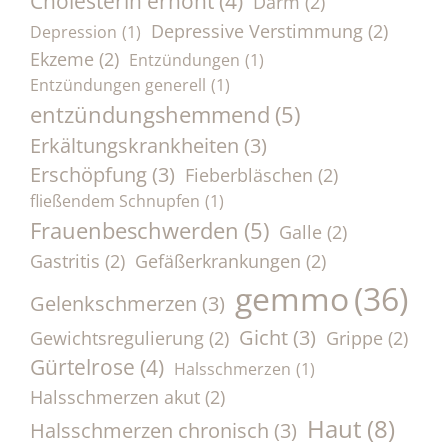
Cholesterin erhöht
(4)
Darm
(2)
Depressive Verstimmung
(2)
Depression
(1)
Ekzeme
(2)
Entzündungen
(1)
Entzündungen generell
(1)
entzündungshemmend
(5)
Erkältungskrankheiten
(3)
Erschöpfung
(3)
Fieberbläschen
(2)
fließendem Schnupfen
(1)
Frauenbeschwerden
(5)
Galle
(2)
Gastritis
(2)
Gefäßerkrankungen
(2)
gemmo
(36)
Gelenkschmerzen
(3)
Gicht
(3)
Gewichtsregulierung
(2)
Grippe
(2)
Gürtelrose
(4)
Halsschmerzen
(1)
Halsschmerzen akut
(2)
Haut
(8)
Halsschmerzen chronisch
(3)