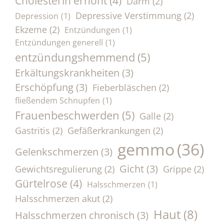
Cholesterin erhöht
(4)
Darm
(2)
Depressive Verstimmung
(2)
Depression
(1)
Ekzeme
(2)
Entzündungen
(1)
Entzündungen generell
(1)
entzündungshemmend
(5)
Erkältungskrankheiten
(3)
Erschöpfung
(3)
Fieberbläschen
(2)
fließendem Schnupfen
(1)
Frauenbeschwerden
(5)
Galle
(2)
Gastritis
(2)
Gefäßerkrankungen
(2)
gemmo
(36)
Gelenkschmerzen
(3)
Gicht
(3)
Gewichtsregulierung
(2)
Grippe
(2)
Gürtelrose
(4)
Halsschmerzen
(1)
Halsschmerzen akut
(2)
Haut
(8)
Halsschmerzen chronisch
(3)