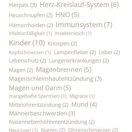
Herz-Kreislauf-System
(6)
Herpes
(3)
HNO
(5)
Heuschnupfen
(2)
Immunsystem
(7)
Hämorrhoiden
(2)
Infektanfälligkeit
(1)
Insektenstich
(1)
Kinder
(10)
Knospen
(2)
Lampenfieber
(2)
Leber
(2)
Kopfschmerzen
(1)
Leberschutz
(2)
Lungenerkrankungen
(2)
Magenbrennen
(5)
Magen
(2)
Magenschleimhautentzündung
(3)
Magen und Darm
(5)
mangelhafte Spermien
(1)
Migräne
(1)
Mund
(4)
Mittelohrentzündung
(2)
Männerbeschwerden
(3)
Nasennebenhöhlenentzündung
(2)
Nieren
(2)
Ohrenschmerzen
(2)
Neurosen
(1)