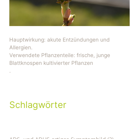
Hauptwirkung: akute Entzündungen und
Allergien.
Verwendete Pflanzenteile: frische, junge
Blattknospen kultivierter Pflanzen
.
Schlagwörter