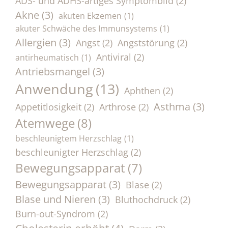
ADS- und ADHS-artiges Symptombild
(2)
Akne
(3)
akuten Ekzemen
(1)
akuter Schwäche des Immunsystems
(1)
Allergien
(3)
Angst
(2)
Angststörung
(2)
Antiviral
(2)
antirheumatisch
(1)
Antriebsmangel
(3)
Anwendung
(13)
Aphthen
(2)
Asthma
(3)
Appetitlosigkeit
(2)
Arthrose
(2)
Atemwege
(8)
beschleunigtem Herzschlag
(1)
beschleunigter Herzschlag
(2)
Bewegungsapparat
(7)
Bewegungsapparat
(3)
Blase
(2)
Blase und Nieren
(3)
Bluthochdruck
(2)
Burn-out-Syndrom
(2)