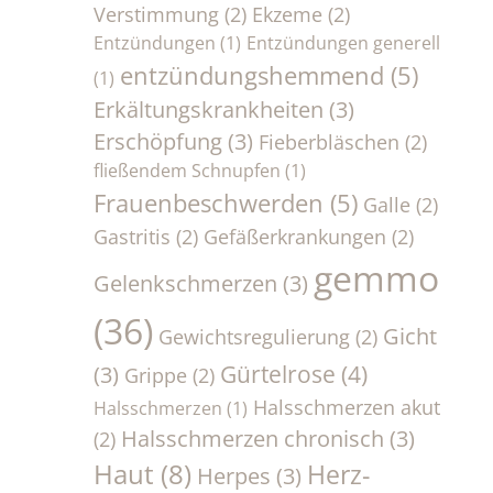
Verstimmung
(2)
Ekzeme
(2)
Entzündungen
(1)
Entzündungen generell
entzündungshemmend
(5)
(1)
Erkältungskrankheiten
(3)
Erschöpfung
(3)
Fieberbläschen
(2)
fließendem Schnupfen
(1)
Frauenbeschwerden
(5)
Galle
(2)
Gastritis
(2)
Gefäßerkrankungen
(2)
gemmo
Gelenkschmerzen
(3)
(36)
Gicht
Gewichtsregulierung
(2)
Gürtelrose
(4)
(3)
Grippe
(2)
Halsschmerzen akut
Halsschmerzen
(1)
Halsschmerzen chronisch
(3)
(2)
Haut
(8)
Herz-
Herpes
(3)