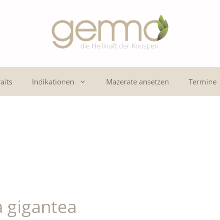
aits
Indikationen
Mazerate ansetzen
Termine
 gigantea