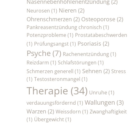
Nasennebenhöhlenentzündung
(2)
Nieren
(2)
Neurosen
(1)
Ohrenschmerzen
(2)
Osteoporose
(2)
Pankreasentzündung chronisch
(1)
Potenzprobleme
(1)
Prostatabeschwerden
Psoriasis
(2)
(1)
Prüfungsangst
(1)
Psyche
(7)
Rachenentzündung
(1)
Reizdarm
(1)
Schlafstörungen
(1)
Sehnen
(2)
Schmerzen generell
(1)
Stress
(1)
Testosteronmangel
(1)
Therapie
(34)
Unruhe
(1)
Wallungen
(3)
verdauungsfördernd
(1)
Warzen
(2)
Weissdorn
(1)
Zwanghaftigkeit
(1)
Übergewicht
(1)