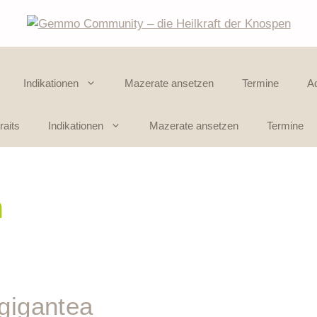
Indikationen
Mazerate ansetzen
Termine
A
raits
Indikationen
Mazerate ansetzen
Termine
n
gigantea