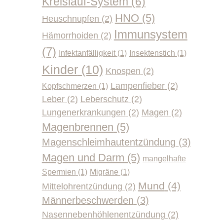
Kreislauf-System
(6)
HNO
(5)
Heuschnupfen
(2)
Immunsystem
Hämorrhoiden
(2)
(7)
Infektanfälligkeit
(1)
Insektenstich
(1)
Kinder
(10)
Knospen
(2)
Lampenfieber
(2)
Kopfschmerzen
(1)
Leber
(2)
Leberschutz
(2)
Lungenerkrankungen
(2)
Magen
(2)
Magenbrennen
(5)
Magenschleimhautentzündung
(3)
Magen und Darm
(5)
mangelhafte
Spermien
(1)
Migräne
(1)
Mund
(4)
Mittelohrentzündung
(2)
Männerbeschwerden
(3)
Nasennebenhöhlenentzündung
(2)