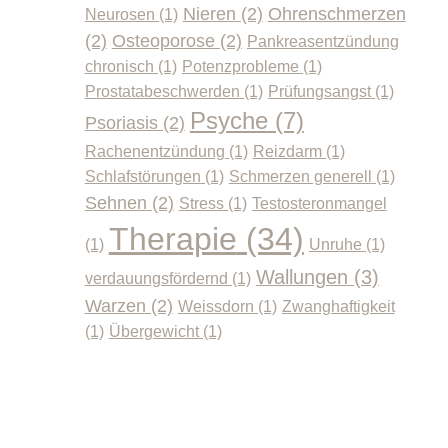
Nieren
(2)
Ohrenschmerzen
Neurosen
(1)
(2)
Osteoporose
(2)
Pankreasentzündung
chronisch
(1)
Potenzprobleme
(1)
Prostatabeschwerden
(1)
Prüfungsangst
(1)
Psyche
(7)
Psoriasis
(2)
Rachenentzündung
(1)
Reizdarm
(1)
Schlafstörungen
(1)
Schmerzen generell
(1)
Sehnen
(2)
Stress
(1)
Testosteronmangel
Therapie
(34)
(1)
Unruhe
(1)
Wallungen
(3)
verdauungsfördernd
(1)
Warzen
(2)
Weissdorn
(1)
Zwanghaftigkeit
(1)
Übergewicht
(1)