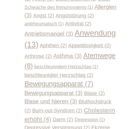
Allergien
Schwäche des Immunsystems
(1)
(3)
Angst
(2)
Angststörung
(2)
Antiviral
(2)
antirheumatisch
(1)
Anwendung
Antriebsmangel
(3)
(13)
Aphthen
(2)
Appetitlosigkeit
(2)
Atemwege
Asthma
(3)
Arthrose
(2)
(8)
beschleunigtem Herzschlag
(1)
beschleunigter Herzschlag
(2)
Bewegungsapparat
(7)
Bewegungsapparat
(3)
Blase
(2)
Blase und Nieren
(3)
Bluthochdruck
Cholesterin
(2)
Burn-out-Syndrom
(2)
erhöht
(4)
Darm
(2)
Depression
(1)
Depressive Verstimmung
(2)
Ekzeme