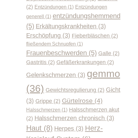
(2)
Entzündungen
(1)
Entzündungen
entzündungshemmend
generell
(1)
(5)
Erkältungskrankheiten
(3)
Erschöpfung
(3)
Fieberbläschen
(2)
fließendem Schnupfen
(1)
Frauenbeschwerden
(5)
Galle
(2)
Gastritis
(2)
Gefäßerkrankungen
(2)
gemmo
Gelenkschmerzen
(3)
(36)
Gicht
Gewichtsregulierung
(2)
Gürtelrose
(4)
(3)
Grippe
(2)
Halsschmerzen akut
Halsschmerzen
(1)
Halsschmerzen chronisch
(3)
(2)
Haut
(8)
Herz-
Herpes
(3)