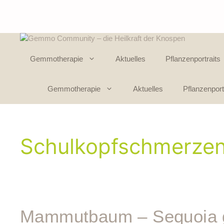
Gemmotherapie
Aktuelles
Pflanzenportraits
Gemmotherapie
Aktuelles
Pflanzenport
Schulkopfschmerze
Mammutbaum – Sequoia 