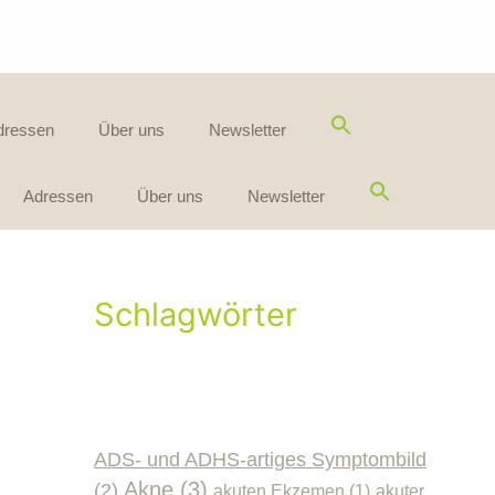
dressen
Über uns
Newsletter
Adressen
Über uns
Newsletter
Schlagwörter
ADS- und ADHS-artiges Symptombild
Akne
(3)
(2)
akuten Ekzemen
(1)
akuter