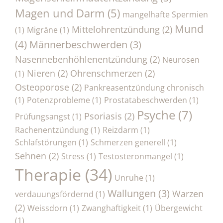
Magen und Darm
(5)
mangelhafte Spermien
Mund
Mittelohrentzündung
(2)
(1)
Migräne
(1)
(4)
Männerbeschwerden
(3)
Nasennebenhöhlenentzündung
(2)
Neurosen
Nieren
(2)
Ohrenschmerzen
(2)
(1)
Osteoporose
(2)
Pankreasentzündung chronisch
(1)
Potenzprobleme
(1)
Prostatabeschwerden
(1)
Psyche
(7)
Psoriasis
(2)
Prüfungsangst
(1)
Rachenentzündung
(1)
Reizdarm
(1)
Schlafstörungen
(1)
Schmerzen generell
(1)
Sehnen
(2)
Stress
(1)
Testosteronmangel
(1)
Therapie
(34)
Unruhe
(1)
Wallungen
(3)
Warzen
verdauungsfördernd
(1)
(2)
Weissdorn
(1)
Zwanghaftigkeit
(1)
Übergewicht
(1)