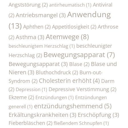
Angststörung
(2)
Antiviral
antirheumatisch
(1)
Anwendung
Antriebsmangel
(3)
(2)
(13)
Aphthen
(2)
Appetitlosigkeit
(2)
Arthrose
Atemwege
(8)
Asthma
(3)
(2)
beschleunigter
beschleunigtem Herzschlag
(1)
Bewegungsapparat
(7)
Herzschlag
(2)
Bewegungsapparat
(3)
Blase und
Blase
(2)
Nieren
(3)
Bluthochdruck
(2)
Burn-out-
Cholesterin erhöht
(4)
Syndrom
(2)
Darm
(2)
Depressive Verstimmung
(2)
Depression
(1)
Ekzeme
(2)
Entzündungen
(1)
Entzündungen
entzündungshemmend
(5)
generell
(1)
Erkältungskrankheiten
(3)
Erschöpfung
(3)
Fieberbläschen
(2)
fließendem Schnupfen
(1)